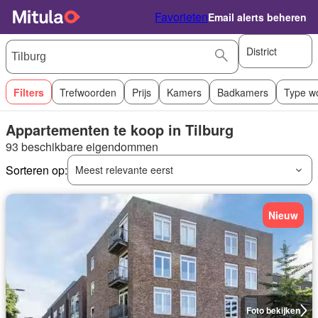
Favorieten
Email alerts beheren
District
Filters
Trefwoorden
Prijs
Kamers
Badkamers
Type w
Appartementen te koop in Tilburg
93 beschikbare eigendommen
Sorteren op:
Meest relevante eerst
Nieuw
Foto bekijken