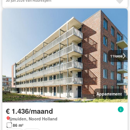
30 jun 2026 van Huurexpert
11
fotos
Appartement
€ 1.436/maand
Ijmuiden, Noord Holland
86 m²