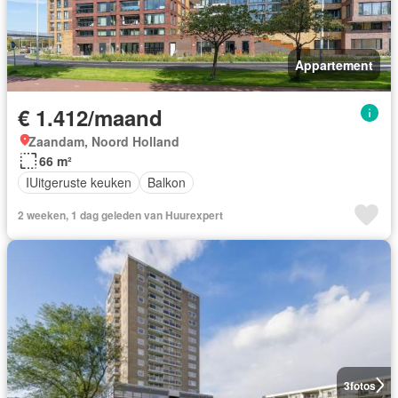
Appartement
€ 1.412/maand
Zaandam, Noord Holland
66 m²
IUitgeruste keuken
Balkon
2 weeken, 1 dag geleden van Huurexpert
3
fotos