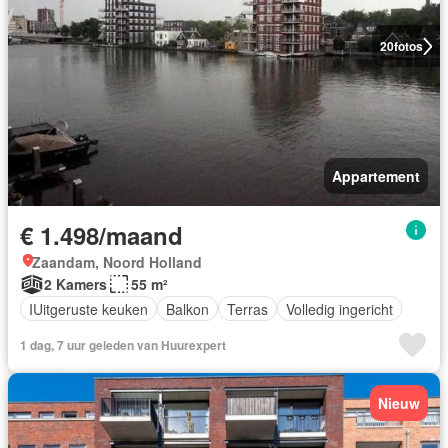
20
fotos
Appartement
€ 1.498/maand
Zaandam, Noord Holland
2 Kamers
55 m²
IUitgeruste keuken
Balkon
Terras
Volledig ingericht
1 dag, 7 uur geleden van Huurexpert
Nieuw