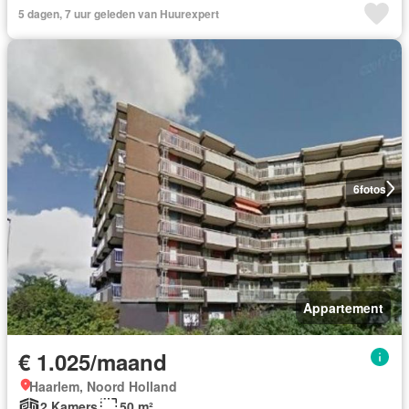
5 dagen, 7 uur geleden van Huurexpert
6
fotos
Appartement
€ 1.025/maand
Haarlem, Noord Holland
2 Kamers
50 m²