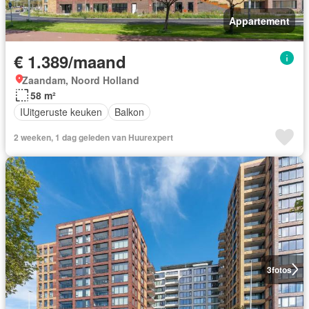
Appartement
€ 1.389/maand
Zaandam, Noord Holland
58 m²
IUitgeruste keuken
Balkon
2 weeken, 1 dag geleden van Huurexpert
3
fotos