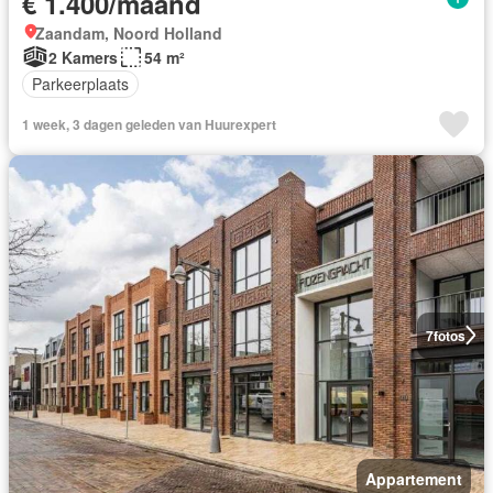
€ 1.400/maand
Zaandam, Noord Holland
2 Kamers
54 m²
Parkeerplaats
1 week, 3 dagen geleden van Huurexpert
7
fotos
Appartement