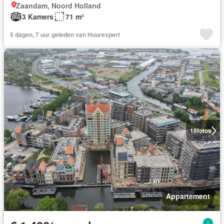
Zaandam, Noord Holland
3 Kamers
71 m²
5 dagen, 7 uur geleden van Huurexpert
18
fotos
Appartement