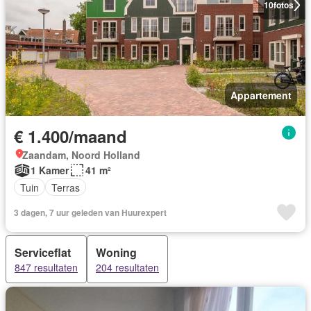
10
fotos
Appartement
€ 1.400/maand
Zaandam, Noord Holland
1 Kamer
41 m²
Tuin
Terras
3 dagen, 7 uur geleden van Huurexpert
Serviceflat
Woning
847 resultaten
204 resultaten