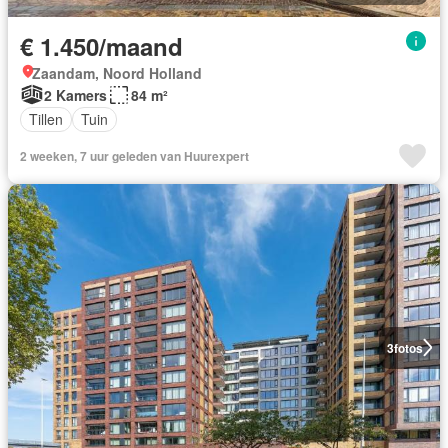
€ 1.450/maand
Zaandam, Noord Holland
2 Kamers
84 m²
Tillen
Tuin
2 weeken, 7 uur geleden van Huurexpert
3
fotos