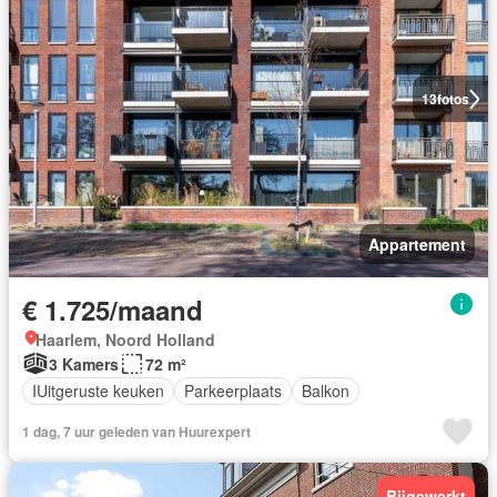
13
fotos
Appartement
€ 1.725/maand
Haarlem, Noord Holland
3 Kamers
72 m²
IUitgeruste keuken
Parkeerplaats
Balkon
1 dag, 7 uur geleden van Huurexpert
Bijgewerkt