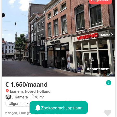
16
fotos
Appartement
€ 1.650/maand
Haarlem, Noord Holland
3 Kamers
70 m²
IUitgeruste keuken
Opslagruimte
Terras
Zoekopdracht opslaan
2 dagen, 7 uur geleden van Huurexpert