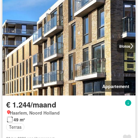
8
fotos
Appartement
€ 1.244/maand
Haarlem, Noord Holland
49 m²
Terras