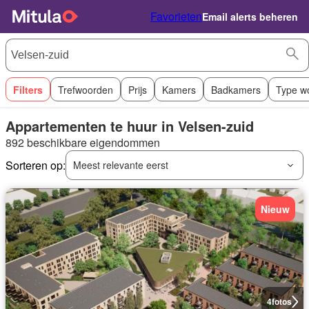
Favorieten
Email alerts beheren
Filters
Trefwoorden
Prijs
Kamers
Badkamers
Type w
Appartementen te huur in Velsen-zuid
892 beschikbare eigendommen
Sorteren op:
Meest relevante eerst
Nieuw
4
fotos