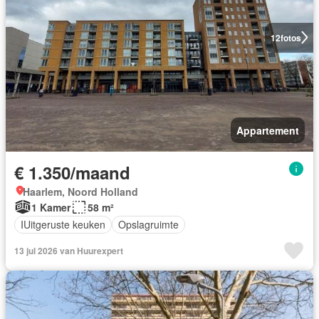
12
fotos
Appartement
€ 1.350/maand
Haarlem, Noord Holland
1 Kamer
58 m²
IUitgeruste keuken
Opslagruimte
13 jul 2026 van Huurexpert