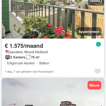
16
fotos
Appartement
€ 1.575/maand
Zaandam, Noord Holland
2 Kamers
76 m²
IUitgeruste keuken
Balkon
1 dag, 7 uur geleden van Huurexpert
Nieuw