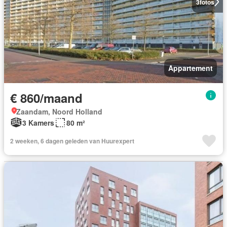
3
fotos
Appartement
€ 860/maand
Zaandam, Noord Holland
3 Kamers
80 m²
2 weeken, 6 dagen geleden van Huurexpert