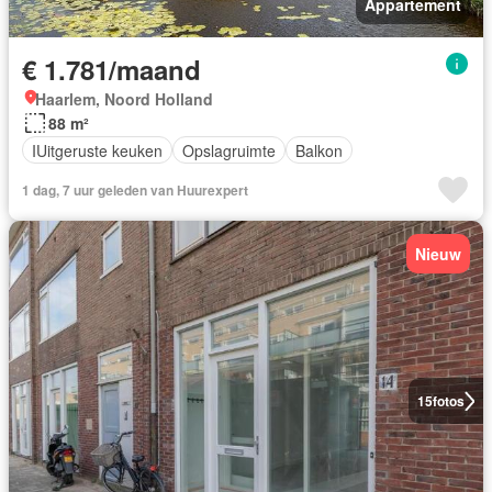
Appartement
€ 1.781/maand
Haarlem, Noord Holland
88 m²
IUitgeruste keuken
Opslagruimte
Balkon
1 dag, 7 uur geleden van Huurexpert
Nieuw
15
fotos