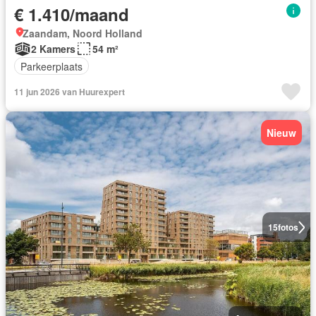
€ 1.410/maand
Zaandam, Noord Holland
2 Kamers
54 m²
Parkeerplaats
11 jun 2026 van Huurexpert
Nieuw
15
fotos