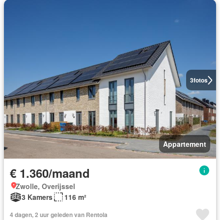
3
fotos
Appartement
€ 1.360/maand
Zwolle, Overijssel
3 Kamers
116 m²
4 dagen, 2 uur geleden van Rentola