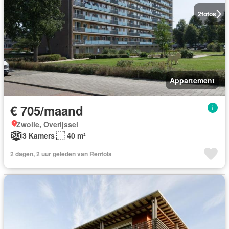
2
fotos
Appartement
€ 705/maand
Zwolle, Overijssel
3 Kamers
40 m²
2 dagen, 2 uur geleden van Rentola