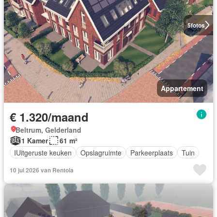
5
fotos
Appartement
€ 1.320/maand
Beltrum, Gelderland
1 Kamer
61 m²
IUitgeruste keuken
Opslagruimte
Parkeerplaats
Tuin
10 jul 2026 van Rentola