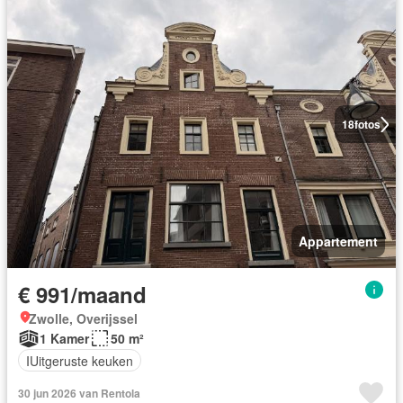
18
fotos
Appartement
€ 991/maand
Zwolle, Overijssel
1 Kamer
50 m²
IUitgeruste keuken
30 jun 2026 van Rentola