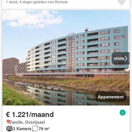
1 week, 4 dagen geleden van Rentola
8
fotos
Appartement
€ 1.221/maand
Zwolle, Overijssel
2 Kamers
79 m²