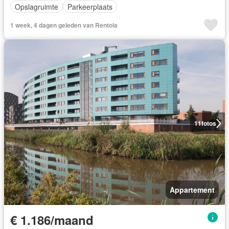
Opslagruimte
Parkeerplaats
1 week, 4 dagen geleden van Rentola
11
fotos
Appartement
€ 1.186/maand