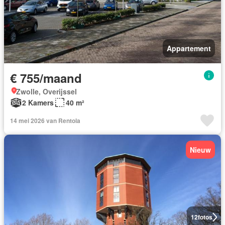
Appartement
€ 755/maand
Zwolle, Overijssel
2 Kamers
40 m²
14 mei 2026 van Rentola
Nieuw
12
fotos