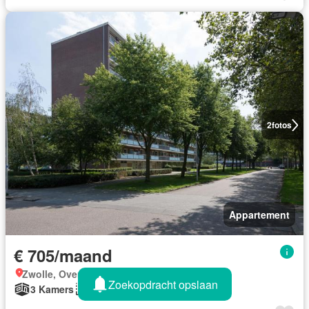
2
fotos
Appartement
€ 705/maand
Zwolle, Overijssel
Zoekopdracht opslaan
3 Kamers
38 m²