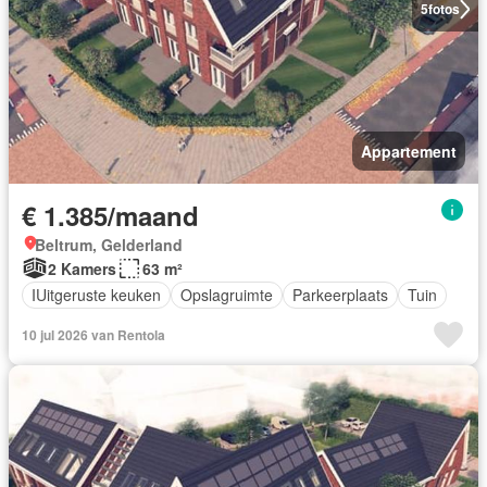
5
fotos
Appartement
€ 1.385/maand
Beltrum, Gelderland
2 Kamers
63 m²
IUitgeruste keuken
Opslagruimte
Parkeerplaats
Tuin
10 jul 2026 van Rentola