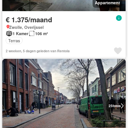
Appartement
€ 1.375/maand
Zwolle, Overijssel
1 Kamer
106 m²
Terras
2 weeken, 5 dagen geleden van Rentola
25
fotos