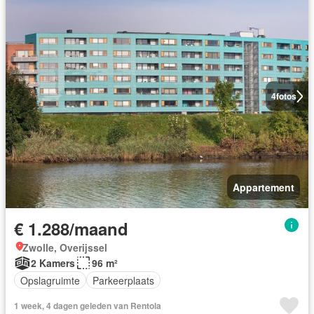
4
fotos
Appartement
€ 1.288/maand
Zwolle, Overijssel
2 Kamers
96 m²
Opslagruimte
Parkeerplaats
1 week, 4 dagen geleden van Rentola