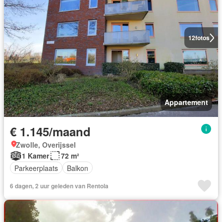
12
fotos
Appartement
€ 1.145/maand
Zwolle, Overijssel
1 Kamer
72 m²
Parkeerplaats
Balkon
6 dagen, 2 uur geleden van Rentola