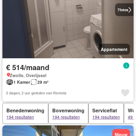
7
fotos
Appartement
€ 514/maand
Zwolle, Overijssel
1 Kamer
29 m²
2 dagen, 2 uur geleden van Rentola
Benedenwoning
Bovenwoning
Serviceflat
Wo
194 resultaten
194 resultaten
194 resultaten
49 r
Nieuw