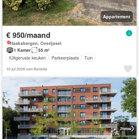
Appartement
€ 950/maand
Haaksbergen, Overijssel
1 Kamer
55 m²
IUitgeruste keuken
Parkeerplaats
Tuin
10 jul 2026 van Rentola
2
fotos