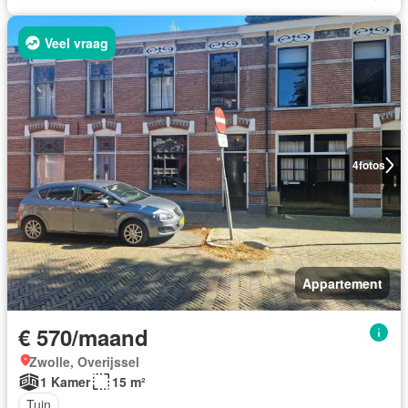
Veel vraag
4
fotos
Appartement
€ 570/maand
Zwolle, Overijssel
1 Kamer
15 m²
Tuin