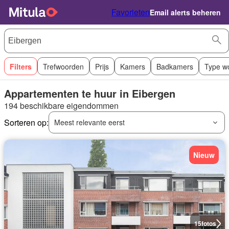
Favorieten
Email alerts beheren
Filters
Trefwoorden
Prijs
Kamers
Badkamers
Type w
Appartementen te huur in Eibergen
194 beschikbare eigendommen
Sorteren op:
Meest relevante eerst
Nieuw
15
fotos