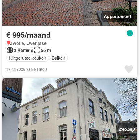
Appartement
€ 995/maand
Zwolle, Overijssel
2 Kamers
55 m²
IUitgeruste keuken
Balkon
17 jul 2026 van Rentola
25
fotos