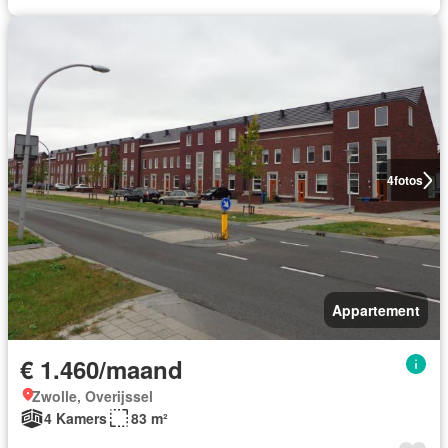
4
fotos
Appartement
€ 1.460/maand
Zwolle, Overijssel
4 Kamers
83 m²