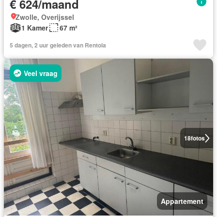
€ 624/maand
Zwolle, Overijssel
1 Kamer
67 m²
5 dagen, 2 uur geleden van Rentola
Veel vraag
18
fotos
Appartement