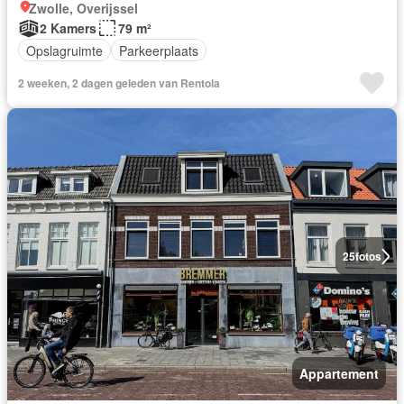
Zwolle, Overijssel
2 Kamers
79 m²
Opslagruimte
Parkeerplaats
2 weeken, 2 dagen geleden van Rentola
25
fotos
Appartement