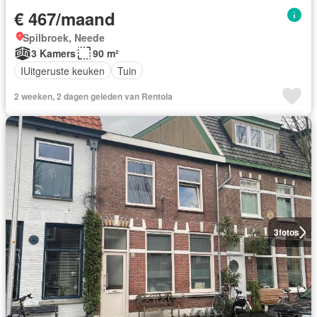
€ 467/maand
Spilbroek, Neede
3 Kamers
90 m²
IUitgeruste keuken
Tuin
2 weeken, 2 dagen geleden van Rentola
3
fotos