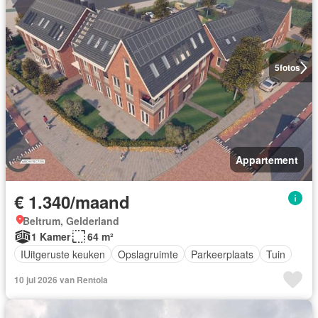
5
fotos
Appartement
€ 1.340/maand
Beltrum, Gelderland
1 Kamer
64 m²
IUitgeruste keuken
Opslagruimte
Parkeerplaats
Tuin
10 jul 2026 van Rentola