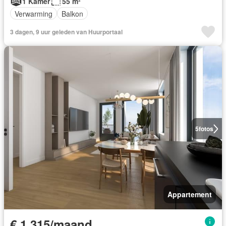
1 Kamer
55 m²
Verwarming
Balkon
3 dagen, 9 uur geleden van Huurportaal
5
fotos
Appartement
€ 1.315/maand