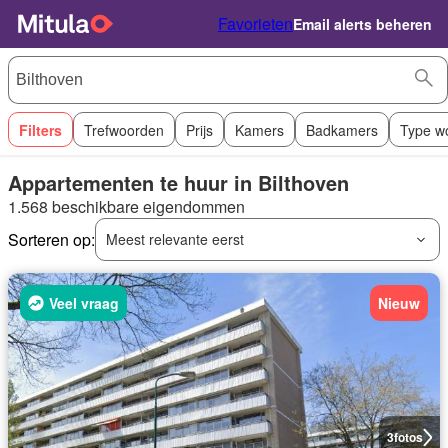
Favorieten
Email alerts beheren
Filters
Trefwoorden
Prijs
Kamers
Badkamers
Type w
Appartementen te huur in Bilthoven
1.568 beschikbare eigendommen
Sorteren op:
Meest relevante eerst
Veel vraag
Nieuw
3
fotos