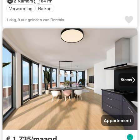
2 Kamers
84 m²
Verwarming
Balkon
1 dag, 9 uur geleden van Rentola
5
fotos
Appartement
€ 1.735/maand