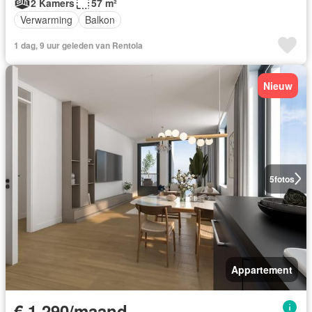
2 Kamers
57 m²
Verwarming
Balkon
1 dag, 9 uur geleden van Rentola
Nieuw
5
fotos
Appartement
€ 1.290/maand