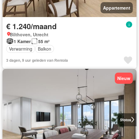
Appartement
€ 1.240/maand
Bilthoven, Utrecht
1 Kamer
55 m²
Verwarming
Balkon
3 dagen, 9 uur geleden van Rentola
Nieuw
5
fotos