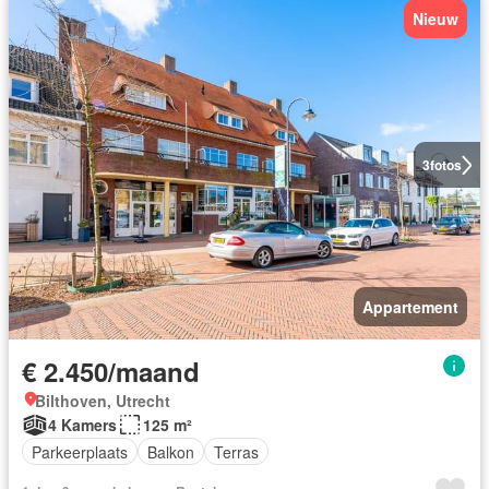
Nieuw
3
fotos
Appartement
€ 2.450/maand
Bilthoven, Utrecht
4 Kamers
125 m²
Parkeerplaats
Balkon
Terras