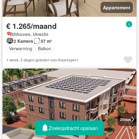
Appartement
€ 1.265/maand
Bilthoven, Utrecht
2 Kamers
57 m²
Verwarming
Balkon
1 week, 3 dagen geleden van Huurexpert
2
fotos
Zoekopdracht opslaan