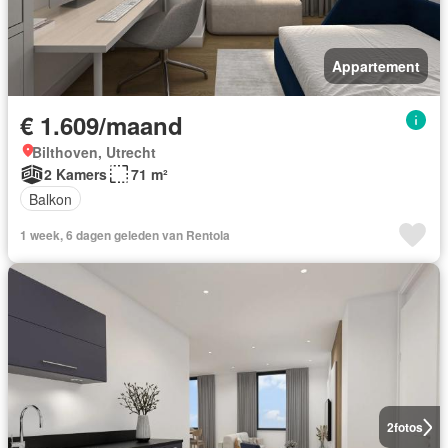
Appartement
€ 1.609/maand
Bilthoven, Utrecht
2 Kamers
71 m²
Balkon
1 week, 6 dagen geleden van Rentola
2
fotos