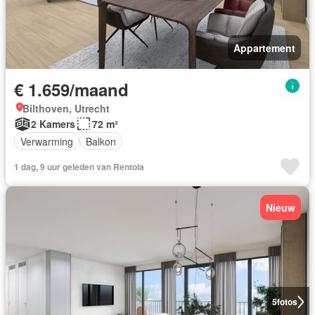
Appartement
€ 1.659/maand
Bilthoven, Utrecht
2 Kamers
72 m²
Verwarming
Balkon
1 dag, 9 uur geleden van Rentola
Nieuw
5
fotos