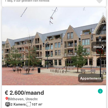
1 dag, 9 uur geleden van Rentola
2
fotos
Appartement
€ 2.600/maand
Bilthoven, Utrecht
2 Kamers
107 m²