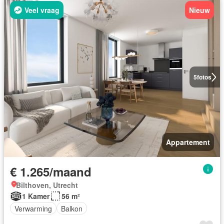
Veel vraag
Nieuw
5
fotos
Appartement
€ 1.265/maand
Bilthoven, Utrecht
1 Kamer
56 m²
Verwarming
Balkon