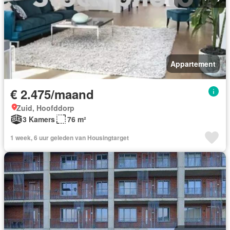
Appartement
€ 2.475/maand
Zuid, Hoofddorp
3 Kamers
76 m²
1 week, 6 uur geleden van Housingtarget