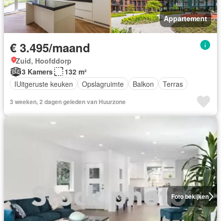
Appartement
€ 3.495/maand
Zuid, Hoofddorp
3 Kamers
132 m²
IUitgeruste keuken
Opslagruimte
Balkon
Terras
3 weeken, 2 dagen geleden van Huurzone
Foto bekijken