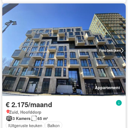
Foto bekijken
Appartement
€ 2.175/maand
Zuid, Hoofddorp
3 Kamers
65 m²
IUitgeruste keuken
Balkon