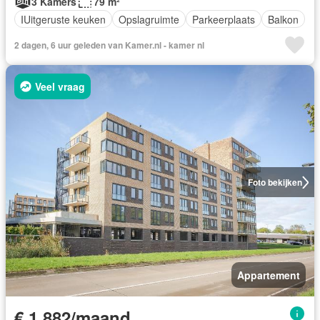
3 Kamers
79 m²
IUitgeruste keuken
Opslagruimte
Parkeerplaats
Balkon
2 dagen, 6 uur geleden van Kamer.nl - kamer nl
Veel vraag
Foto bekijken
Appartement
€ 1.882/maand