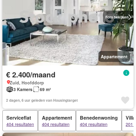
Foto bekijken
Appartement
€ 2.400/maand
Zuid, Hoofddorp
3 Kamers
69 m²
2 dagen, 6 uur geleden van Housingtarget
Serviceflat
Appartement
Benedenwoning
Villa
404 resultaten
404 resultaten
404 resultaten
201 r