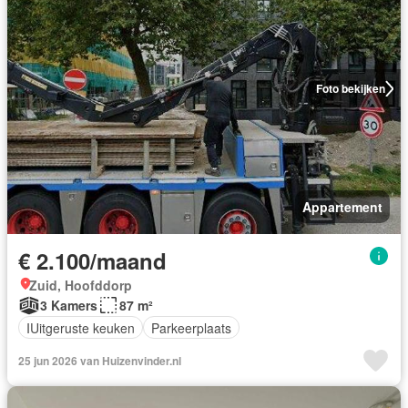
Foto bekijken
Appartement
€ 2.100/maand
Zuid, Hoofddorp
3 Kamers
87 m²
IUitgeruste keuken
Parkeerplaats
25 jun 2026 van Huizenvinder.nl