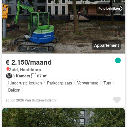
Foto bekijken
Appartement
€ 2.150/maand
Zuid, Hoofddorp
3 Kamers
67 m²
IUitgeruste keuken
Parkeerplaats
Verwarming
Tuin
Balkon
25 jun 2026 van Huizenvinder.nl