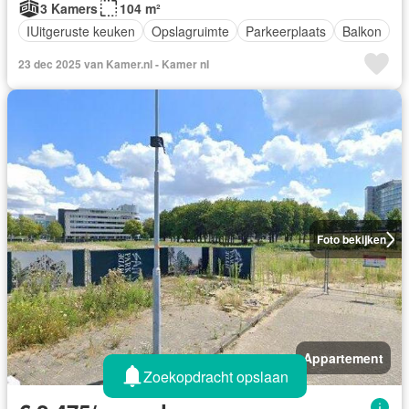
3 Kamers
104 m²
IUitgeruste keuken
Opslagruimte
Parkeerplaats
Balkon
23 dec 2025 van Kamer.nl - Kamer nI
Foto bekijken
Appartement
Zoekopdracht opslaan