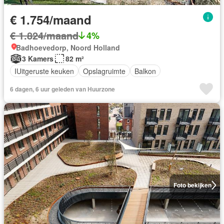
€ 1.754/maand
€ 1.824/maand
4%
Badhoevedorp, Noord Holland
3 Kamers
82 m²
IUitgeruste keuken
Opslagruimte
Balkon
6 dagen, 6 uur geleden van Huurzone
Foto bekijken