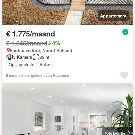
Appartement
€ 1.775/maand
€ 1.845/maand
4%
Badhoevedorp, Noord Holland
3 Kamers
85 m²
Opslagruimte
Balkon
6 dagen, 6 uur geleden van Huurzone
Foto bekijken