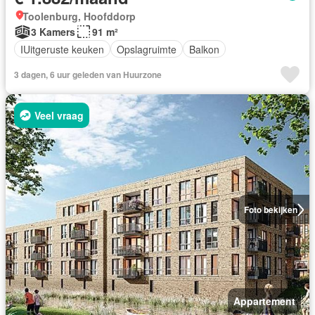
Toolenburg, Hoofddorp
3 Kamers
91 m²
IUitgeruste keuken
Opslagruimte
Balkon
3 dagen, 6 uur geleden van Huurzone
Veel vraag
Foto bekijken
Appartement