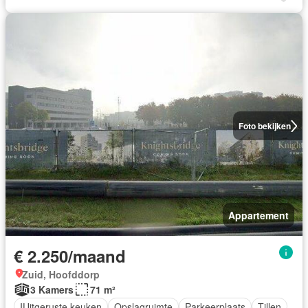
Foto bekijken
Appartement
€ 2.250/maand
Zuid, Hoofddorp
3 Kamers
71 m²
IUitgeruste keuken
Opslagruimte
Parkeerplaats
Tillen