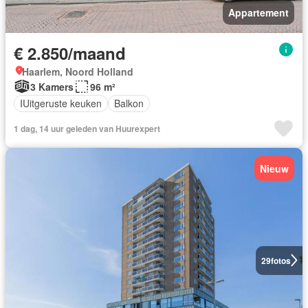
Appartement
€ 2.850/maand
Haarlem, Noord Holland
3 Kamers
96 m²
IUitgeruste keuken
Balkon
1 dag, 14 uur geleden van Huurexpert
Nieuw
29
fotos