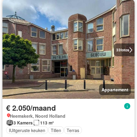
33
fotos
Appartement
€ 2.050/maand
Heemskerk, Noord Holland
3 Kamers
113 m²
IUitgeruste keuken
Tillen
Terras