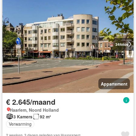
34
fotos
Appartement
€ 2.645/maand
Haarlem, Noord Holland
3 Kamers
92 m²
Verwarming
2 weeken, 3 dagen geleden van Huurexpert