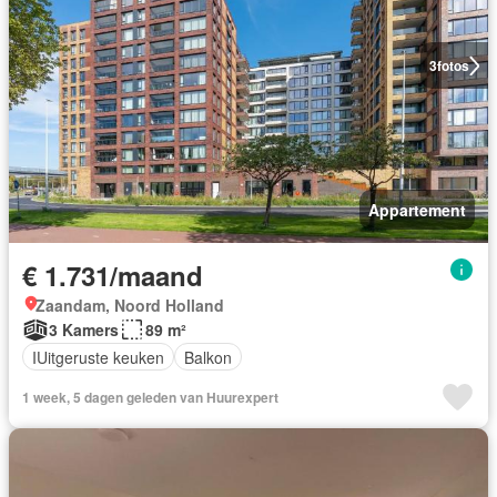
3
fotos
Appartement
€ 1.731/maand
Zaandam, Noord Holland
3 Kamers
89 m²
IUitgeruste keuken
Balkon
1 week, 5 dagen geleden van Huurexpert