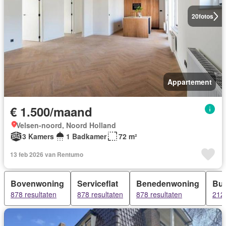
20
fotos
Appartement
€ 1.500/maand
Velsen-noord, Noord Holland
3 Kamers
1 Badkamer
72 m²
13 feb 2026 van Rentumo
Bovenwoning
Serviceflat
Benedenwoning
Bu
878 resultaten
878 resultaten
878 resultaten
212 