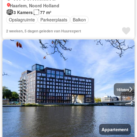
Haarlem, Noord Holland
3 Kamers
77 m²
Opslagruimte
Parkeerplaats
Balkon
2 weeken, 5 dagen geleden van Huurexpert
16
fotos
Appartement