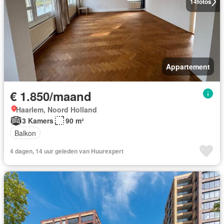
14
fotos
Appartement
€ 1.850/maand
Haarlem, Noord Holland
3 Kamers
90 m²
Balkon
4 dagen, 14 uur geleden van Huurexpert