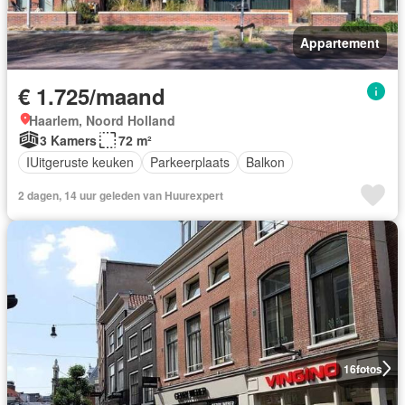
Appartement
€ 1.725/maand
Haarlem, Noord Holland
3 Kamers
72 m²
IUitgeruste keuken
Parkeerplaats
Balkon
2 dagen, 14 uur geleden van Huurexpert
16
fotos