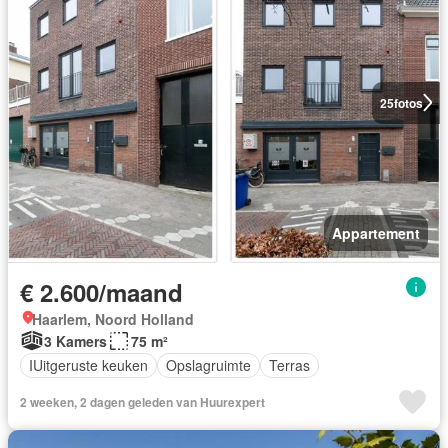
25
fotos
Appartement
€ 2.600/maand
Haarlem, Noord Holland
3 Kamers
75 m²
IUitgeruste keuken
Opslagruimte
Terras
2 weeken, 2 dagen geleden van Huurexpert