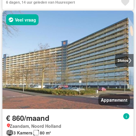
6 dagen, 14 uur geleden van Huurexpert
Veel vraag
3
fotos
Appartement
€ 860/maand
Zaandam, Noord Holland
3 Kamers
80 m²