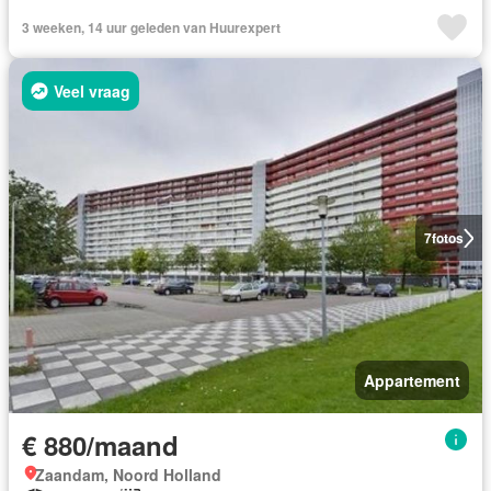
3 weeken, 14 uur geleden van Huurexpert
Veel vraag
7
fotos
Appartement
€ 880/maand
Zaandam, Noord Holland