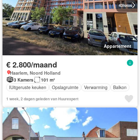
43
fotos
Appartement
€ 2.800/maand
Haarlem, Noord Holland
3 Kamers
101 m²
IUitgeruste keuken
Opslagruimte
Verwarming
Balkon
1 week, 2 dagen geleden van Huurexpert