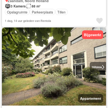
Zaandam, Noord Holland
3 Kamers
88 m²
Opslagruimte
Parkeerplaats
Tillen
1 dag, 14 uur geleden van Rentola
Bijgewerkt
16
fotos
Appartement