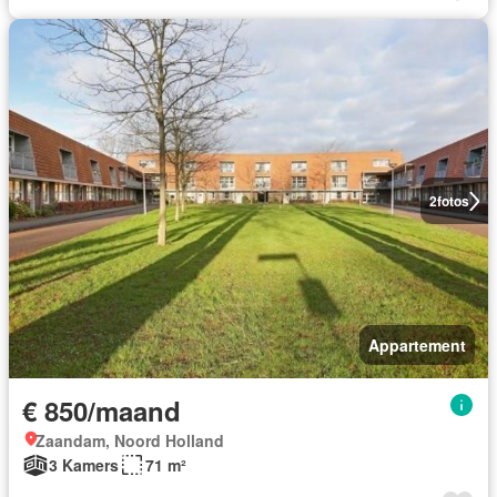
2
fotos
Appartement
€ 850/maand
Zaandam, Noord Holland
3 Kamers
71 m²