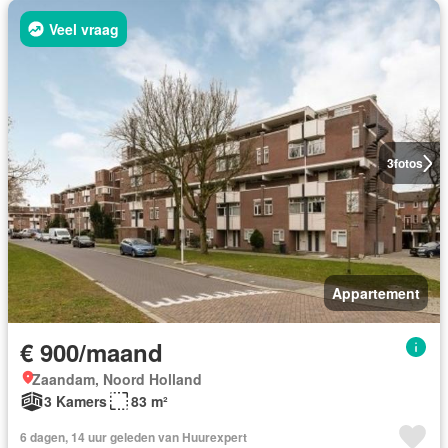
Veel vraag
3
fotos
Appartement
€ 900/maand
Zaandam, Noord Holland
3 Kamers
83 m²
6 dagen, 14 uur geleden van Huurexpert