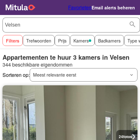
Favorieten
Email alerts beheren
Filters
Trefwoorden
Prijs
Kamers
Badkamers
Type 
Appartementen te huur 3 kamers in Velsen
344 beschikbare eigendommen
Sorteren op:
Meest relevante eerst
24
fotos