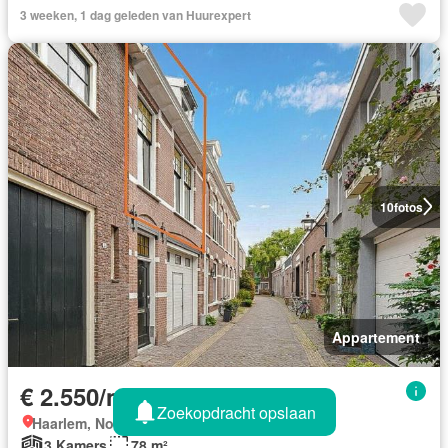
3 weeken, 1 dag geleden van Huurexpert
10
fotos
Appartement
€ 2.550/maand
Zoekopdracht opslaan
Haarlem, Noord Holland
3 Kamers
78 m²