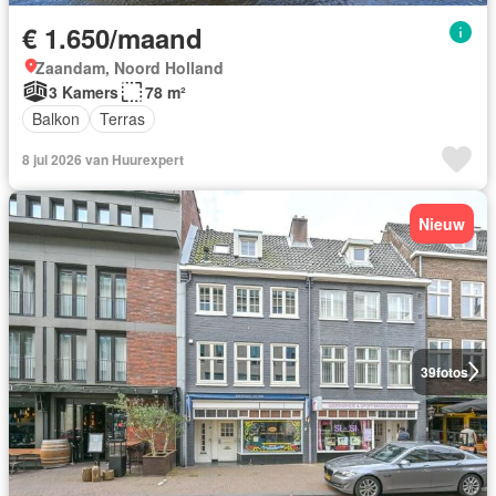
€ 1.650/maand
Zaandam, Noord Holland
3 Kamers
78 m²
Balkon
Terras
8 jul 2026 van Huurexpert
Nieuw
39
fotos