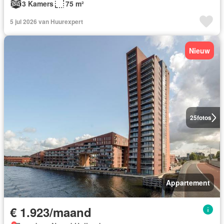
3 Kamers
75 m²
5 jul 2026 van Huurexpert
Nieuw
25
fotos
Appartement
€ 1.923/maand