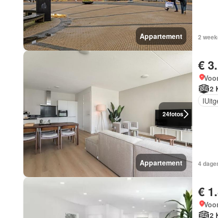
Appartement
2 week
€ 3
Voor
2 
IUit
24
fotos
Appartement
4 dage
€ 1
Voor
2 