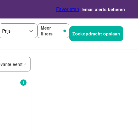
Favorieten
Email alerts beheren
Meer
Prijs
filters
Zoekopdracht opslaan
evante eerst