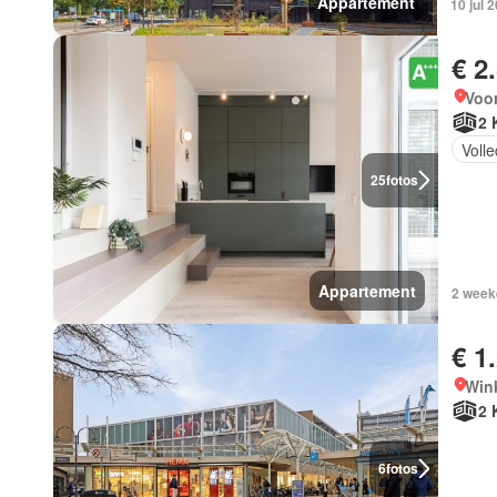
Appartement
10 jul 
€ 2
Voor
2 
Volle
25
fotos
Appartement
2 week
€ 1
Win
2 
6
fotos