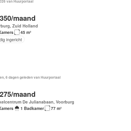
2026 van Huurportaal
.350/maand
burg, Zuid Holland
Kamers
45 m²
dig ingericht
en, 6 dagen geleden van Huurportaal
.275/maand
kelcentrum De Julianabaan, Voorburg
Kamers
1 Badkamer
77 m²