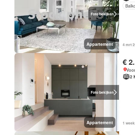
Balk
Foto bekijken
Appartement
4 mrt 
€ 2
Voor
2 
Foto bekijken
Appartement
1 week