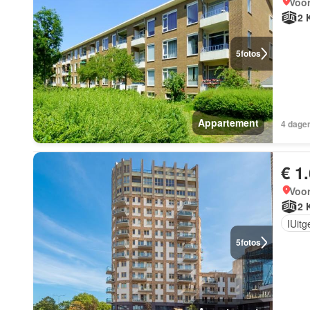
Voor
2 
5
fotos
Appartement
4 dagen
€ 1
Voor
2 
IUit
5
fotos