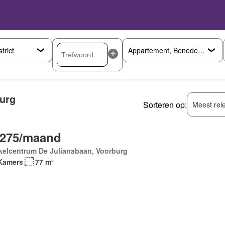
burg
Sorteren op:
Meest rel
.275/maand
kelcentrum De Julianabaan, Voorburg
Kamers
77 m²