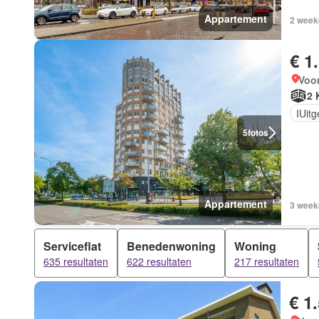
Appartement
2 week
€ 1
Voor
2 
IUit
5
fotos
Appartement
3 week
Serviceflat
Benedenwoning
Woning
635 resultaten
622 resultaten
217 resultaten
€ 1