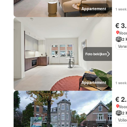
Appartement
1 week
€ 3
Voor
2 
Verw
Foto bekijken
Appartement
1 week
€ 2
Voor
2 
Volle