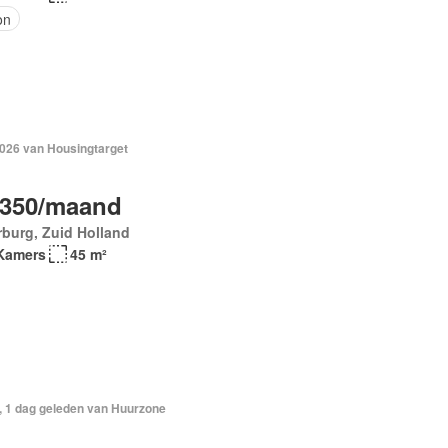
on
2026 van Housingtarget
.350/maand
burg, Zuid Holland
Kamers
45 m²
, 1 dag geleden van Huurzone