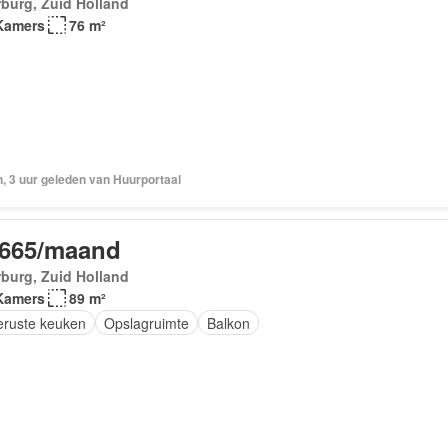
burg, Zuid Holland
Kamers
76 m²
, 3 uur geleden van Huurportaal
.665/maand
burg, Zuid Holland
Kamers
89 m²
geruste keuken
Opslagruimte
Balkon