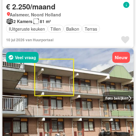
€ 2.250/maand
Aalsmeer, Noord Holland
2 Kamers
81 m²
IUitgeruste keuken
Tillen
Balkon
Terras
10 jul 2026 van Huurportaal
Veel vraag
Nieuw
Foto bekijken