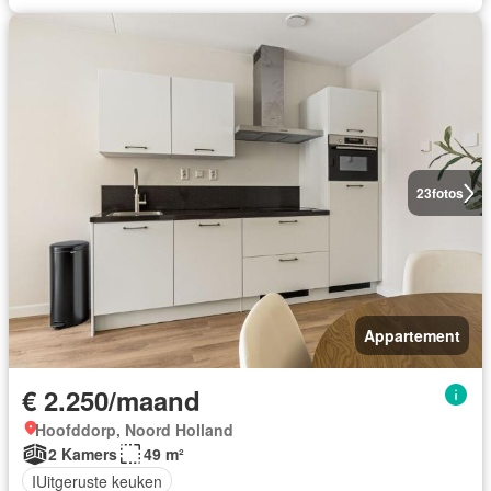
23
fotos
Appartement
€ 2.250/maand
Hoofddorp, Noord Holland
2 Kamers
49 m²
IUitgeruste keuken