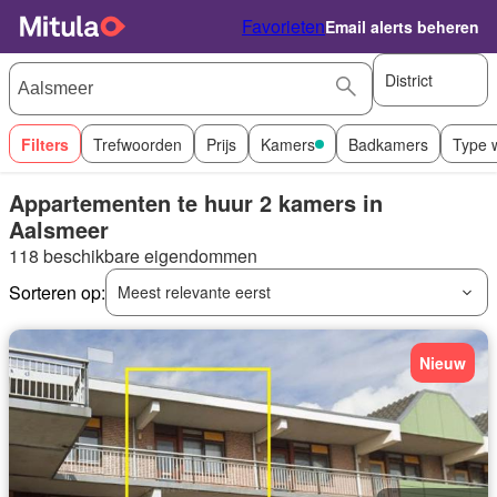
Favorieten
Email alerts beheren
District
Filters
Trefwoorden
Prijs
Kamers
Badkamers
Type 
Appartementen te huur 2 kamers in
Aalsmeer
118 beschikbare eigendommen
Sorteren op:
Meest relevante eerst
Nieuw