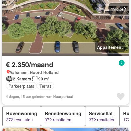
15
fotos
Appartement
€ 2.350/maand
Aalsmeer, Noord Holland
2 Kamers
90 m²
Parkeerplaats
Terras
4 dagen, 15 uur geleden van Huurportaal
Bovenwoning
Benedenwoning
Serviceflat
Bu
372 resultaten
372 resultaten
372 resultaten
172 