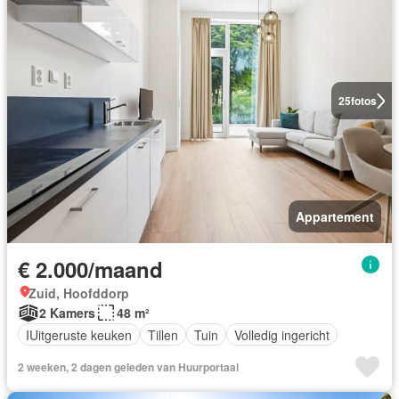
25
fotos
Appartement
€ 2.000/maand
Zuid, Hoofddorp
2 Kamers
48 m²
IUitgeruste keuken
Tillen
Tuin
Volledig ingericht
2 weeken, 2 dagen geleden van Huurportaal