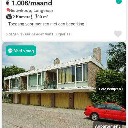
€ 1.006/maand
Nieuwkoop, Langeraar
2 Kamers
90 m²
Toegang voor mensen met een beperking
3 dagen, 15 uur geleden van Huurportaal
Veel vraag
Foto bekijken
Appartement