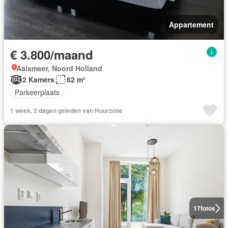
Appartement
€ 3.800/maand
Aalsmeer, Noord Holland
2 Kamers
62 m²
Parkeerplaats
1 week, 2 dagen geleden van Huurzone
17
fotos