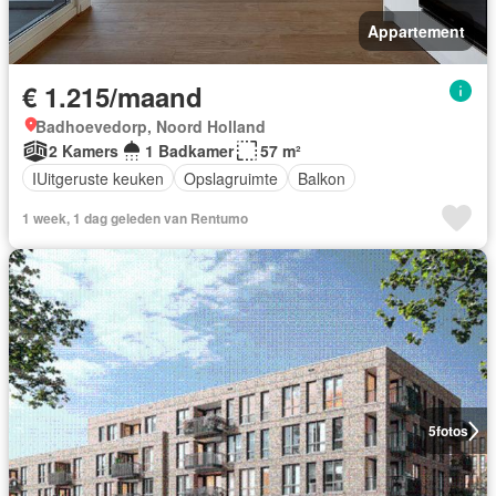
Appartement
€ 1.215/maand
Badhoevedorp, Noord Holland
2 Kamers
1 Badkamer
57 m²
IUitgeruste keuken
Opslagruimte
Balkon
1 week, 1 dag geleden van Rentumo
5
fotos