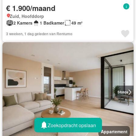
€ 1.900/maand
Zuid, Hoofddorp
2 Kamers
1 Badkamer
49 m²
3 weeken, 1 dag geleden van Rentumo
5
fotos
Zoekopdracht opslaan
Appartement