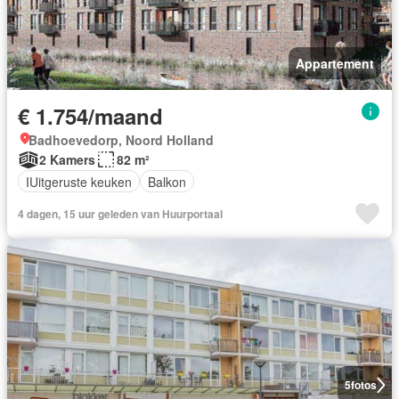
Appartement
€ 1.754/maand
Badhoevedorp, Noord Holland
2 Kamers
82 m²
IUitgeruste keuken
Balkon
4 dagen, 15 uur geleden van Huurportaal
5
fotos