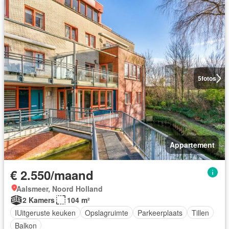
5
fotos
Appartement
€ 2.550/maand
Aalsmeer, Noord Holland
2 Kamers
104 m²
IUitgeruste keuken
Opslagruimte
Parkeerplaats
Tillen
Balkon