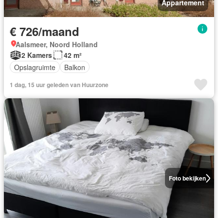
Appartement
€ 726/maand
Aalsmeer, Noord Holland
2 Kamers
42 m²
Opslagruimte
Balkon
1 dag, 15 uur geleden van Huurzone
Foto bekijken