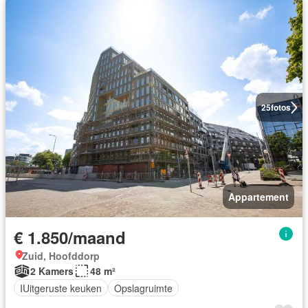
25
fotos
Appartement
€ 1.850/maand
Zuid, Hoofddorp
2 Kamers
48 m²
IUitgeruste keuken
Opslagruimte