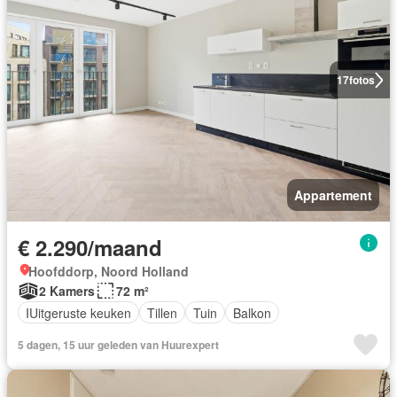
17
fotos
Appartement
€ 2.290/maand
Hoofddorp, Noord Holland
2 Kamers
72 m²
IUitgeruste keuken
Tillen
Tuin
Balkon
5 dagen, 15 uur geleden van Huurexpert