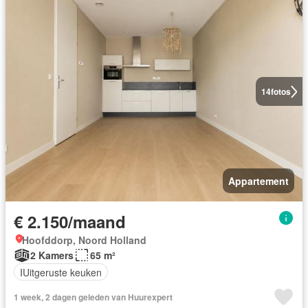
14
fotos
Appartement
€ 2.150/maand
Hoofddorp, Noord Holland
2 Kamers
65 m²
IUitgeruste keuken
1 week, 2 dagen geleden van Huurexpert