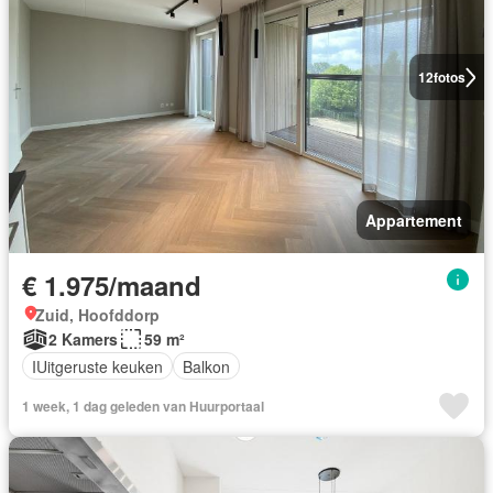
12
fotos
Appartement
€ 1.975/maand
Zuid, Hoofddorp
2 Kamers
59 m²
IUitgeruste keuken
Balkon
1 week, 1 dag geleden van Huurportaal