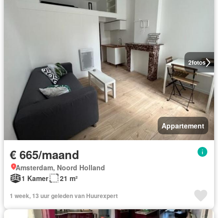
2
fotos
Appartement
€ 665/maand
Amsterdam, Noord Holland
1 Kamer
21 m²
1 week, 13 uur geleden van Huurexpert