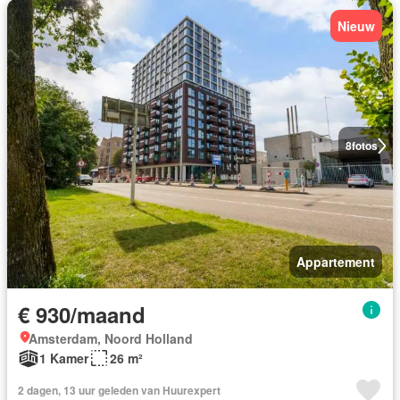
Nieuw
8
fotos
Appartement
€ 930/maand
Amsterdam, Noord Holland
1 Kamer
26 m²
2 dagen, 13 uur geleden van Huurexpert