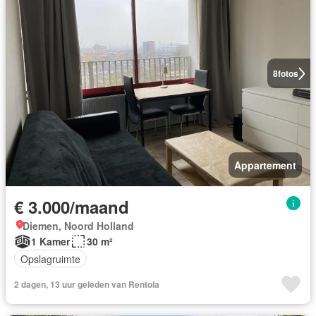
8
fotos
Appartement
€ 3.000/maand
Diemen, Noord Holland
1 Kamer
30 m²
Opslagruimte
2 dagen, 13 uur geleden van Rentola