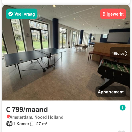
Veel vraag
Bijgewerkt
10
fotos
Appartement
€ 799/maand
Amsterdam, Noord Holland
1 Kamer
27 m²