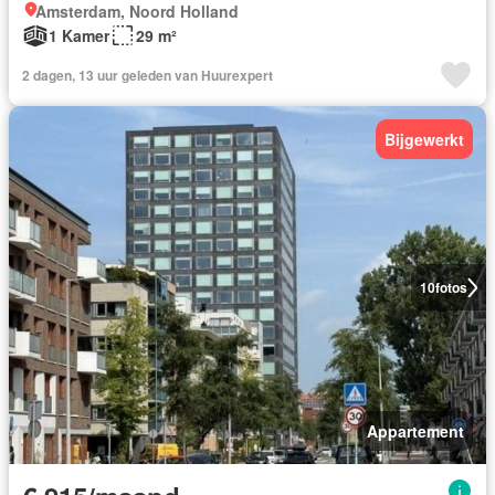
Amsterdam, Noord Holland
1 Kamer
29 m²
2 dagen, 13 uur geleden van Huurexpert
Bijgewerkt
10
fotos
Appartement