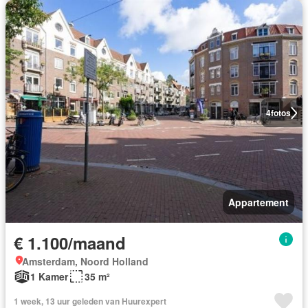
4
fotos
Appartement
€ 1.100/maand
Amsterdam, Noord Holland
1 Kamer
35 m²
1 week, 13 uur geleden van Huurexpert