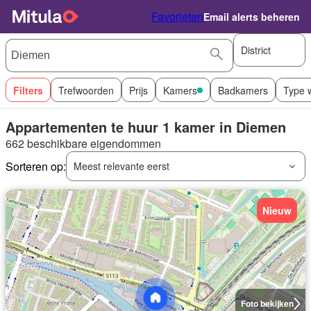
Favorieten
Email alerts beheren
District
Filters
Trefwoorden
Prijs
Kamers
Badkamers
Type 
Appartementen te huur 1 kamer in Diemen
662 beschikbare eigendommen
Sorteren op:
Meest relevante eerst
Nieuw
Foto bekijken