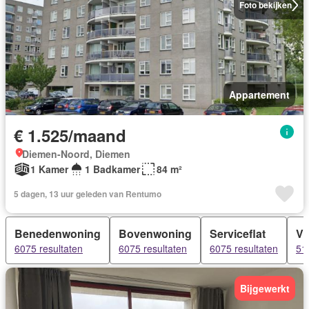
Foto bekijken
Appartement
€ 1.525/maand
Diemen-Noord, Diemen
1 Kamer
1 Badkamer
84 m²
5 dagen, 13 uur geleden van Rentumo
Benedenwoning
Bovenwoning
Serviceflat
Vi
6075 resultaten
6075 resultaten
6075 resultaten
51
Bijgewerkt