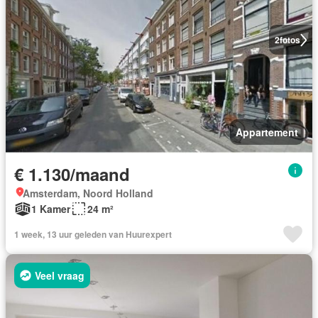
2
fotos
Appartement
€ 1.130/maand
Amsterdam, Noord Holland
1 Kamer
24 m²
1 week, 13 uur geleden van Huurexpert
Veel vraag