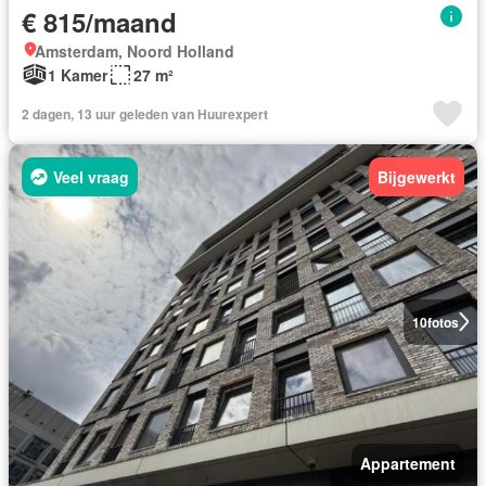
€ 815/maand
Amsterdam, Noord Holland
1 Kamer
27 m²
2 dagen, 13 uur geleden van Huurexpert
Veel vraag
Bijgewerkt
10
fotos
Appartement