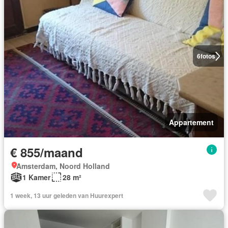
6
fotos
Appartement
€ 855/maand
Amsterdam, Noord Holland
1 Kamer
28 m²
1 week, 13 uur geleden van Huurexpert