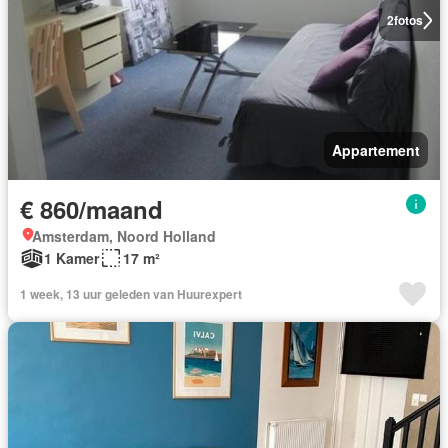
2
fotos
Appartement
€ 860/maand
Amsterdam, Noord Holland
1 Kamer
17 m²
1 week, 13 uur geleden van Huurexpert