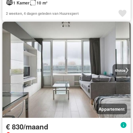
1 Kamer
10 m²
2 weeken, 4 dagen geleden van Huurexpert
4
fotos
Appartement
€ 830/maand