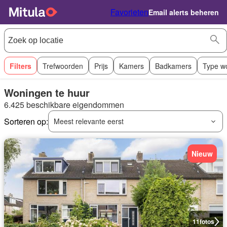
Favorieten
Email alerts beheren
Filters
Trefwoorden
Prijs
Kamers
Badkamers
Type w
Woningen te huur
6.425 beschikbare eigendommen
Sorteren op:
Meest relevante eerst
Nieuw
11
fotos