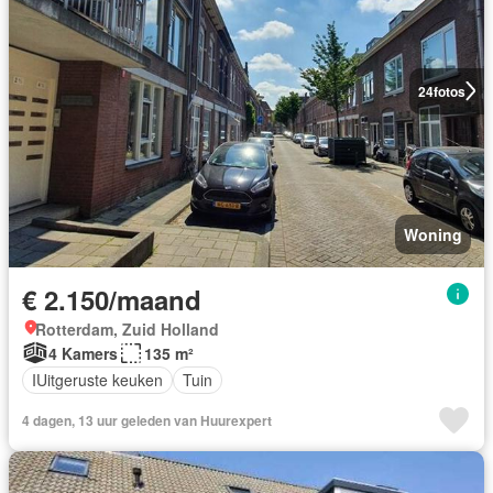
24
fotos
Woning
€ 2.150/maand
Rotterdam, Zuid Holland
4 Kamers
135 m²
IUitgeruste keuken
Tuin
4 dagen, 13 uur geleden van Huurexpert