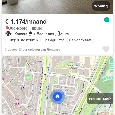
Woning
€ 1.174/maand
Oud-Noord, Tilburg
2 Kamers
1 Badkamer
52 m²
IUitgeruste keuken
Opslagruimte
Parkeerplaats
3 dagen, 13 uur geleden van Rentumo
Foto bekijken