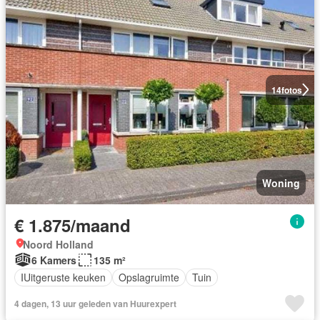
14
fotos
Woning
€ 1.875/maand
Noord Holland
6 Kamers
135 m²
IUitgeruste keuken
Opslagruimte
Tuin
4 dagen, 13 uur geleden van Huurexpert