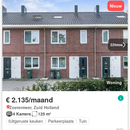
Nieuw
22
fotos
Woning
€ 2.135/maand
Zoetermeer, Zuid Holland
4 Kamers
125 m²
IUitgeruste keuken
Parkeerplaats
Tuin