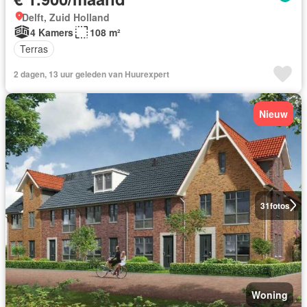
Delft, Zuid Holland
4 Kamers
108 m²
Terras
2 dagen, 13 uur geleden van Huurexpert
Nieuw
31
fotos
Woning