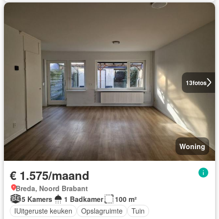
13
fotos
Woning
€ 1.575/maand
Breda, Noord Brabant
5 Kamers
1 Badkamer
100 m²
IUitgeruste keuken
Opslagruimte
Tuin