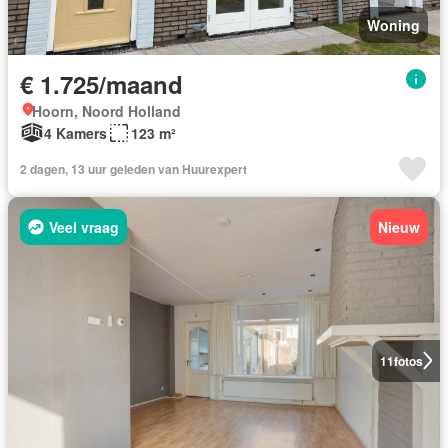
Woning
€ 1.725/maand
Hoorn, Noord Holland
4 Kamers
123 m²
2 dagen, 13 uur geleden van Huurexpert
Veel vraag
Nieuw
11
fotos