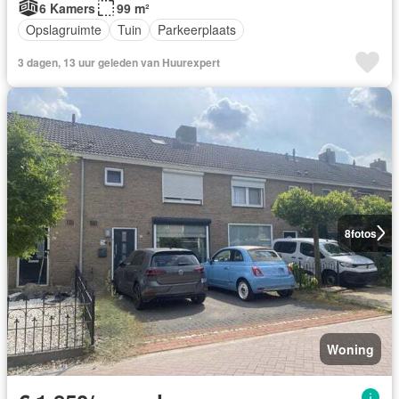
6 Kamers
99 m²
Opslagruimte
Tuin
Parkeerplaats
3 dagen, 13 uur geleden van Huurexpert
8
fotos
Woning