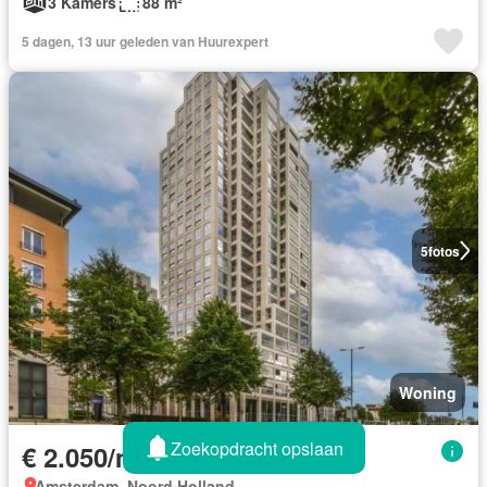
3 Kamers
88 m²
5 dagen, 13 uur geleden van Huurexpert
5
fotos
Woning
Zoekopdracht opslaan
€ 2.050/maand
Amsterdam, Noord Holland