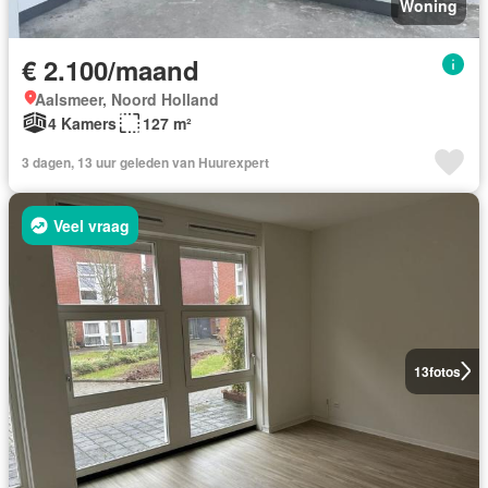
Woning
€ 2.100/maand
Aalsmeer, Noord Holland
4 Kamers
127 m²
3 dagen, 13 uur geleden van Huurexpert
Veel vraag
13
fotos