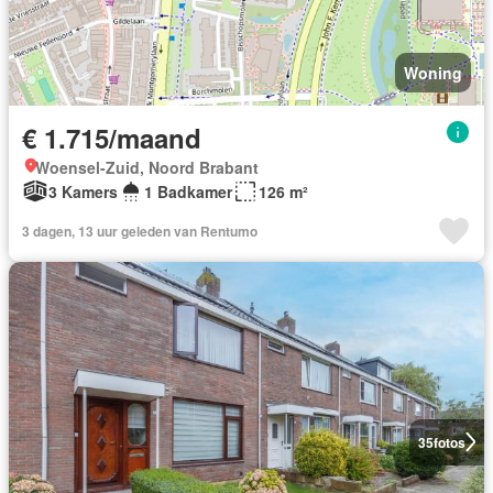
Woning
€ 1.715/maand
Woensel-Zuid, Noord Brabant
3 Kamers
1 Badkamer
126 m²
3 dagen, 13 uur geleden van Rentumo
35
fotos