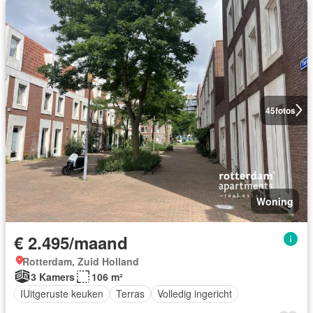
45
fotos
Woning
€ 2.495/maand
Rotterdam, Zuid Holland
3 Kamers
106 m²
IUitgeruste keuken
Terras
Volledig ingericht