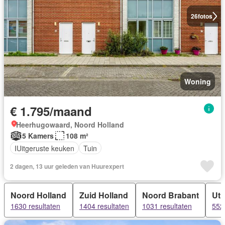
26
fotos
Woning
€ 1.795/maand
Heerhugowaard, Noord Holland
5 Kamers
108 m²
IUitgeruste keuken
Tuin
2 dagen, 13 uur geleden van Huurexpert
Noord Holland
Zuid Holland
Noord Brabant
Utr
1630 resultaten
1404 resultaten
1031 resultaten
552 