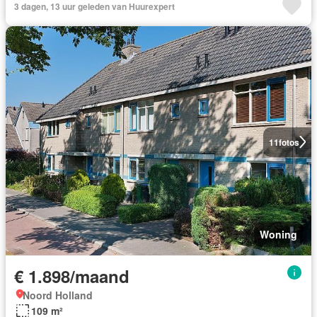
3 dagen, 13 uur geleden van Huurexpert
11
fotos
Woning
€ 1.898/maand
Noord Holland
109 m²