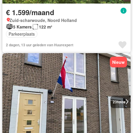
€ 1.599/maand
Zuid-scharwoude, Noord Holland
5 Kamers
122 m²
Parkeerplaats
2 dagen, 13 uur geleden van Huurexpert
Nieuw
23
fotos