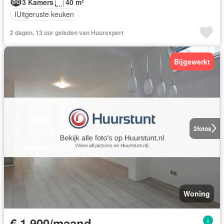
3 Kamers
40 m²
IUitgeruste keuken
2 dagen, 13 uur geleden van Huurexpert
Bijgewerkt
2
fotos
Woning
€ 1.900/maand