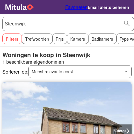
Favorieten
Email alerts beheren
Filters
Trefwoorden
Prijs
Kamers
Badkamers
Type w
Woningen te koop in Steenwijk
1 beschikbare eigendommen
Sorteren op:
Meest relevante eerst
60
fotos