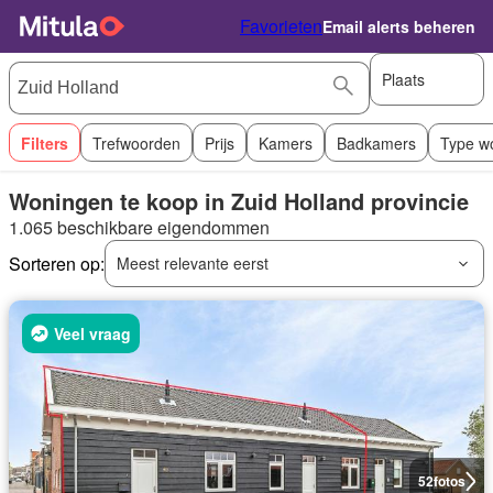
Favorieten
Email alerts beheren
Plaats
Filters
Trefwoorden
Prijs
Kamers
Badkamers
Type w
Woningen te koop in Zuid Holland provincie
1.065 beschikbare eigendommen
Sorteren op:
Meest relevante eerst
Veel vraag
52
fotos