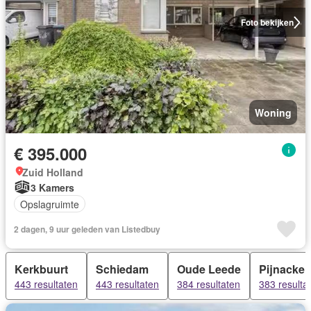
Foto bekijken
Woning
€ 395.000
Zuid Holland
3 Kamers
Opslagruimte
2 dagen, 9 uur geleden van Listedbuy
Kerkbuurt
Schiedam
Oude Leede
Pijnacker
443 resultaten
443 resultaten
384 resultaten
383 resulta