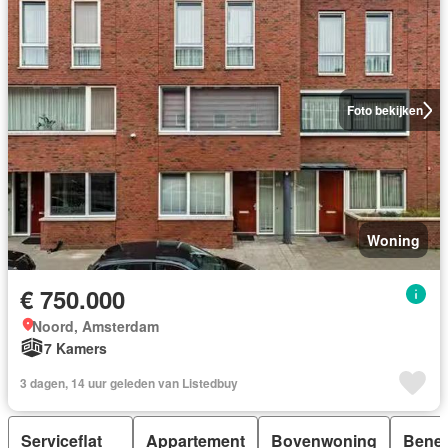
Foto bekijken
Woning
€ 750.000
Noord, Amsterdam
7 Kamers
3 dagen, 14 uur geleden van Listedbuy
Serviceflat
Appartement
Bovenwoning
Bene