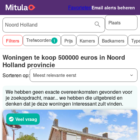
Favorieten
Email alerts beheren
Plaats
Trefwoorden
Filters
1
Prijs
Kamers
Badkamers
Typ
Woningen te koop 500000 euros in Noord
Holland provincie
Sorteren op:
Meest relevante eerst
We hebben geen exacte overeenkomsten gevonden voor
je zoekopdracht, maar... we hebben die uitgebreid en
denken dat je deze woningen interessant zult vinden.
Veel vraag