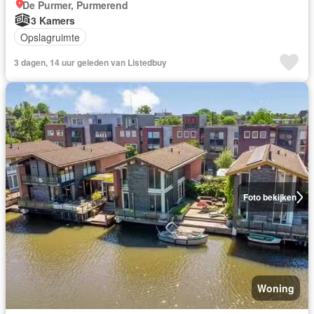
De Purmer, Purmerend
3 Kamers
Opslagruimte
3 dagen, 14 uur geleden van Listedbuy
Foto bekijken
Woning