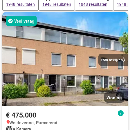
1948 resultaten
1948 resultaten
1948 resultaten
1948 r
Veel vraag
Foto bekijken
Woning
€ 475.000
Weidevenne, Purmerend
4 Kamers