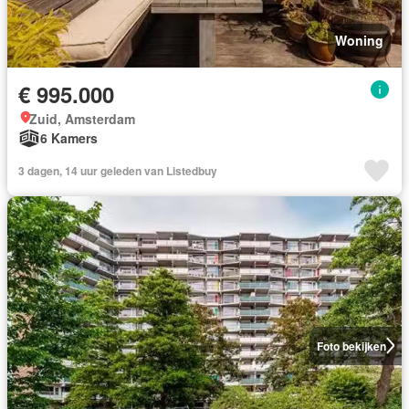
Woning
€ 995.000
Zuid, Amsterdam
6 Kamers
3 dagen, 14 uur geleden van Listedbuy
Foto bekijken