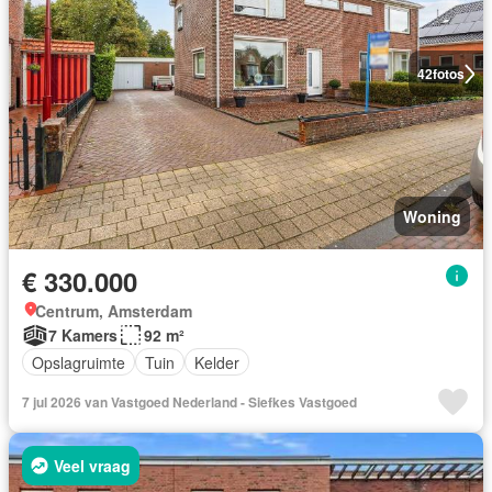
42
fotos
Woning
€ 330.000
Centrum, Amsterdam
7 Kamers
92 m²
Opslagruimte
Tuin
Kelder
7 jul 2026 van Vastgoed Nederland - Siefkes Vastgoed
Veel vraag