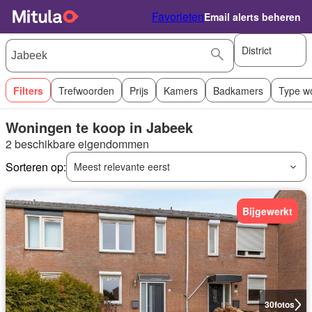
Favorieten
Email alerts beheren
District
Filters
Trefwoorden
Prijs
Kamers
Badkamers
Type w
Woningen te koop in Jabeek
2 beschikbare eigendommen
Sorteren op:
Meest relevante eerst
Bijgewerkt
30
fotos