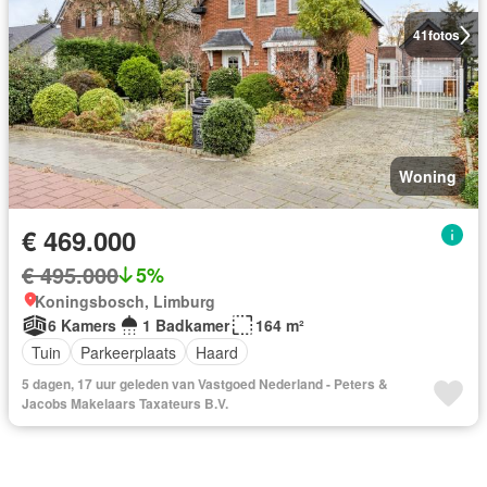
41
fotos
Woning
€ 469.000
€ 495.000
5%
Koningsbosch, Limburg
6 Kamers
1 Badkamer
164 m²
Tuin
Parkeerplaats
Haard
5 dagen, 17 uur geleden van Vastgoed Nederland - Peters &
Jacobs Makelaars Taxateurs B.V.