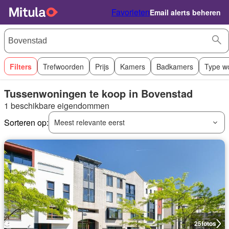
Favorieten
Email alerts beheren
Filters
Trefwoorden
Prijs
Kamers
Badkamers
Type w
Tussenwoningen te koop in Bovenstad
1 beschikbare eigendommen
Sorteren op:
Meest relevante eerst
25
fotos