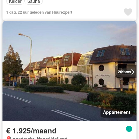
Kelder
Sauna
1 dag, 22 uur geleden van Huurexpert
20
fotos
Appartement
€ 1.925/maand
Loosdrecht, Noord Holland