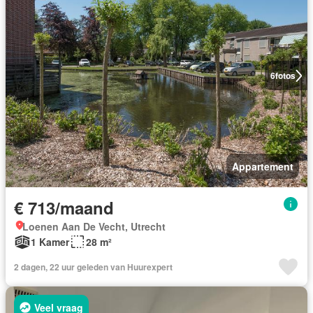
6
fotos
Appartement
€ 713/maand
Loenen Aan De Vecht, Utrecht
1 Kamer
28 m²
2 dagen, 22 uur geleden van Huurexpert
Veel vraag