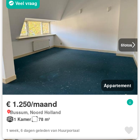
Veel vraag
6
fotos
Appartement
€ 1.250/maand
Bussum, Noord Holland
1 Kamer
78 m²
1 week, 6 dagen geleden van Huurportaal