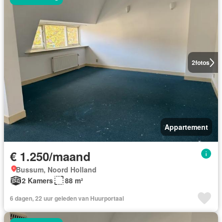
2
fotos
Appartement
€ 1.250/maand
Bussum, Noord Holland
2 Kamers
88 m²
6 dagen, 22 uur geleden van Huurportaal