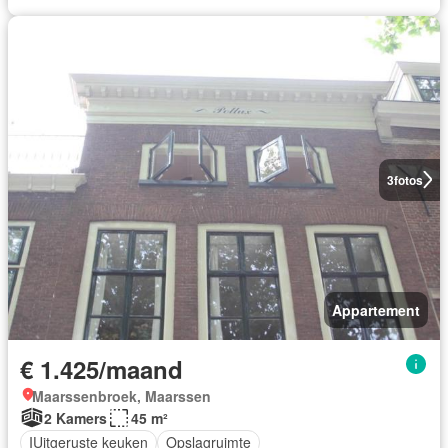
3
fotos
Appartement
€ 1.425/maand
Maarssenbroek, Maarssen
2 Kamers
45 m²
IUitgeruste keuken
Opslagruimte