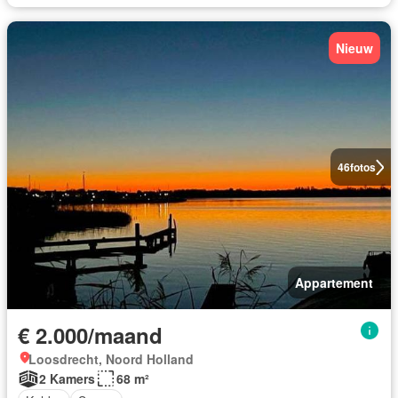
Nieuw
46
fotos
Appartement
€ 2.000/maand
Loosdrecht, Noord Holland
2 Kamers
68 m²