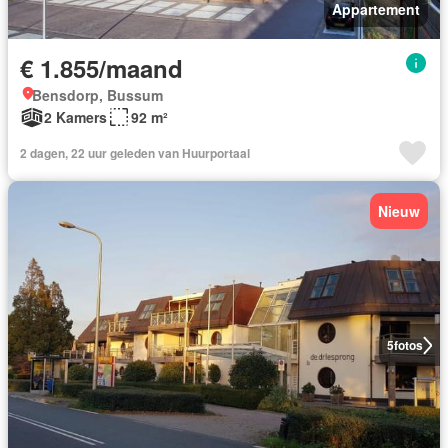
Appartement
€ 1.855/maand
Bensdorp, Bussum
2 Kamers
92 m²
2 dagen, 22 uur geleden van Huurportaal
Nieuw
5
fotos