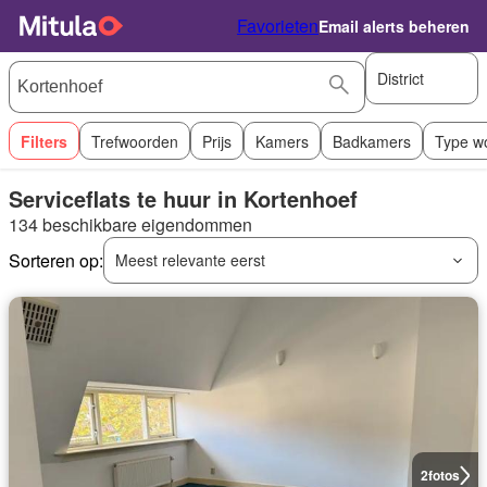
Favorieten
Email alerts beheren
District
Filters
Trefwoorden
Prijs
Kamers
Badkamers
Type w
Serviceflats te huur in Kortenhoef
134 beschikbare eigendommen
Sorteren op:
Meest relevante eerst
2
fotos