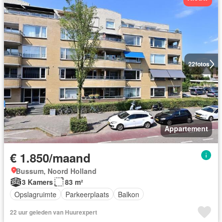
22
fotos
Appartement
€ 1.850/maand
Bussum, Noord Holland
3 Kamers
83 m²
Opslagruimte
Parkeerplaats
Balkon
22 uur geleden van Huurexpert