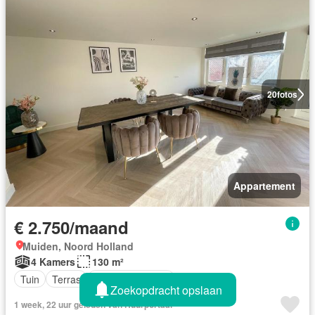
20
fotos
Appartement
€ 2.750/maand
Muiden, Noord Holland
4 Kamers
130 m²
Tuin
Terras
Volledig ingericht
Zoekopdracht opslaan
1 week, 22 uur geleden van Huurportaal