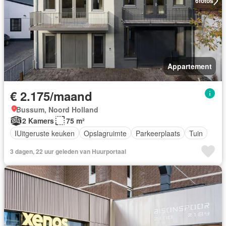
6
fotos
Appartement
€ 2.175/maand
Bussum, Noord Holland
2 Kamers
75 m²
IUitgeruste keuken
Opslagruimte
Parkeerplaats
Tuin
3 dagen, 22 uur geleden van Huurportaal