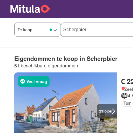
Eigendommen te koop in Scherpbier
51 beschikbare eigendommen
€ 2
Veel vraag
Zee
4 
Tuin
23
fotos