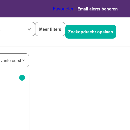
Favorieten
Email alerts beheren
Meer filters
s
Zoekopdracht opslaan
evante eerst