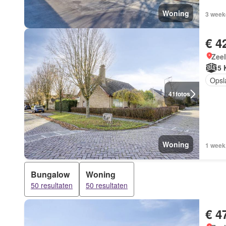
Woning
3 week
€ 4
Zee
5 
Opsl
41
fotos
Woning
1 week
Bungalow
Woning
50 resultaten
50 resultaten
€ 4