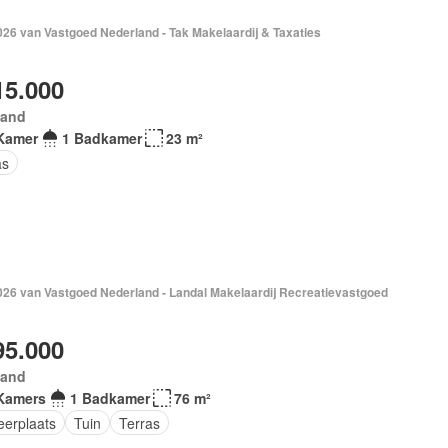
026 van Vastgoed Nederland - Tak Makelaardij & Taxaties
15.000
land
Kamer
1 Badkamer
23 m²
as
2026 van Vastgoed Nederland - Landal Makelaardij Recreatievastgoed
95.000
land
Kamers
1 Badkamer
76 m²
eerplaats
Tuin
Terras