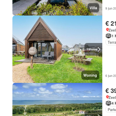
Villa
9 jun 2
€ 2
Zee
1 
Terr
19
fotos
Woning
6 jun 
€ 3
Zee
4 
Park