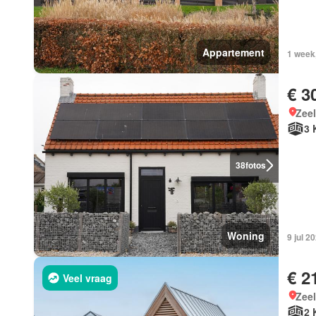
Appartement
1 week,
€ 3
Zee
3 
38
fotos
Woning
9 jul 2
€ 2
Veel vraag
Zee
2 