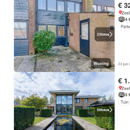
€ 3
Zee
4 
Park
23
fotos
Woning
24 jun
€ 1
Zee
5 
Tuin
59
fotos