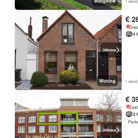
Bungalow
1 week
€ 2
Draa
4 
39
fotos
Woning
1 week,
€ 3
Zee
3 
Park
36
fotos