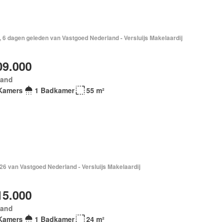
 6 dagen geleden van Vastgoed Nederland - Versluijs Makelaardij
09.000
land
Kamers
1 Badkamer
55 m²
026 van Vastgoed Nederland - Versluijs Makelaardij
15.000
land
Kamers
1 Badkamer
24 m²