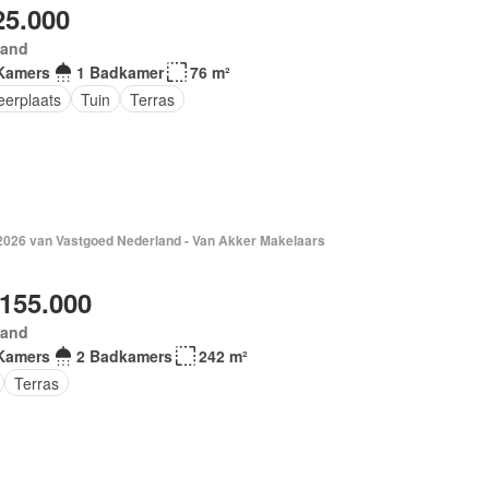
25.000
land
Kamers
1 Badkamer
76 m²
eerplaats
Tuin
Terras
 2026 van Vastgoed Nederland - Van Akker Makelaars
.155.000
land
Kamers
2 Badkamers
242 m²
Terras