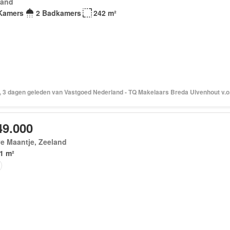
land
Kamers
2 Badkamers
242 m²
, 3 dagen geleden van Vastgoed Nederland - TQ Makelaars Breda Ulvenhout v.o.
49.000
e Maantje, Zeeland
1 m²