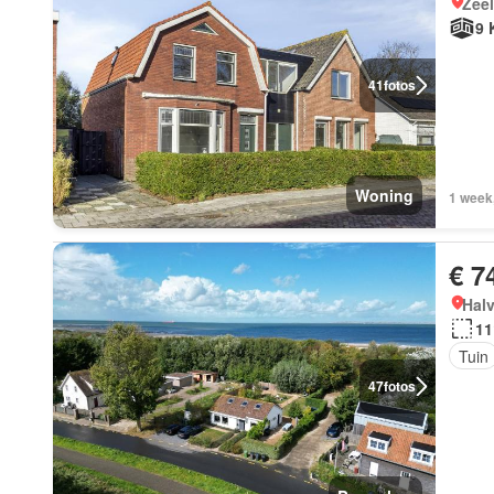
Zee
9 
41
fotos
Woning
1 week
€ 7
Halv
11
Tuin
47
fotos