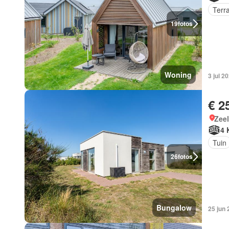
Terr
19
fotos
Woning
3 jul 2
€ 2
Zee
4 
Tuin
26
fotos
Bungalow
25 jun 