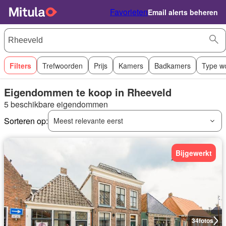
Favorieten
Email alerts beheren
Filters
Trefwoorden
Prijs
Kamers
Badkamers
Type w
Eigendommen te koop in Rheeveld
5 beschikbare eigendommen
Sorteren op:
Meest relevante eerst
Bijgewerkt
34
fotos