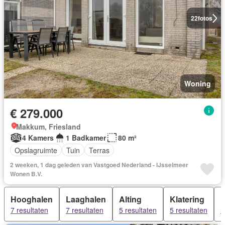
22
fotos
Woning
€ 279.000
Makkum, Friesland
4 Kamers
1 Badkamer
80 m²
Opslagruimte
Tuin
Terras
2 weeken, 1 dag geleden van Vastgoed Nederland - IJsselmeer
Wonen B.V.
Hooghalen
Laaghalen
Alting
Klatering
7 resultaten
7 resultaten
5 resultaten
5 resultaten
5