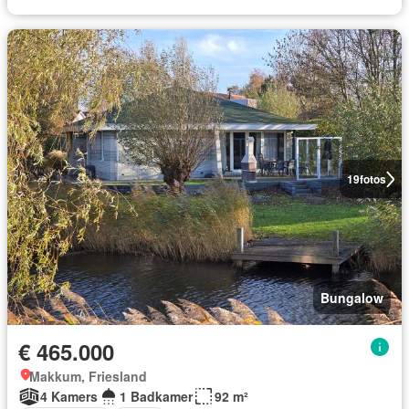
19
fotos
Bungalow
€ 465.000
Makkum, Friesland
4 Kamers
1 Badkamer
92 m²