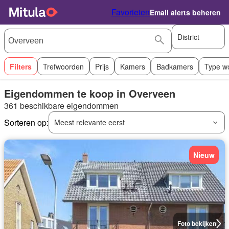
Favorieten
Email alerts beheren
District
Filters
Trefwoorden
Prijs
Kamers
Badkamers
Type w
Eigendommen te koop in Overveen
361 beschikbare eigendommen
Sorteren op:
Meest relevante eerst
Nieuw
Foto bekijken