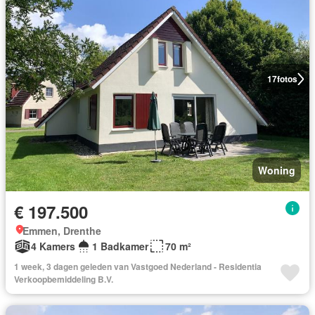
17
fotos
Woning
€ 197.500
Emmen, Drenthe
4 Kamers
1 Badkamer
70 m²
1 week, 3 dagen geleden van Vastgoed Nederland - Residentia
Verkoopbemiddeling B.V.