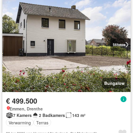
56
fotos
Bungalow
€ 499.500
Emmen, Drenthe
7 Kamers
2 Badkamers
143 m²
Verwarming
Terras