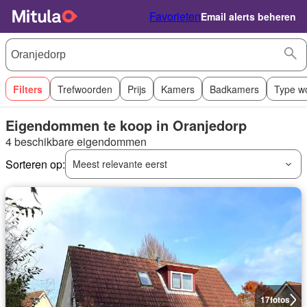
Favorieten
Email alerts beheren
Filters
Trefwoorden
Prijs
Kamers
Badkamers
Type w
Eigendommen te koop in Oranjedorp
4 beschikbare eigendommen
Sorteren op:
Meest relevante eerst
17
fotos