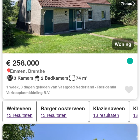
17
fotos
Woning
€ 258.000
Emmen, Drenthe
3 Kamers
2 Badkamers
74 m²
1 week, 3 dagen geleden van Vastgoed Nederland - Residentia
Verkoopbemiddeling B.V.
Weiteveen
Barger oosterveen
Klazienaveen
Kl
13 resultaten
13 resultaten
13 resultaten
12 