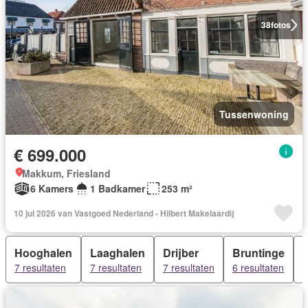
38
fotos
Tussenwoning
€ 699.000
Makkum, Friesland
6 Kamers
1 Badkamer
253 m²
10 jul 2026 van Vastgoed Nederland - Hilbert Makelaardij
Hooghalen
Laaghalen
Drijber
Bruntinge
7 resultaten
7 resultaten
7 resultaten
6 resultaten
5