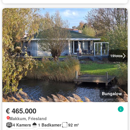
19
fotos
Bungalow
€ 465.000
Makkum, Friesland
4 Kamers
1 Badkamer
92 m²