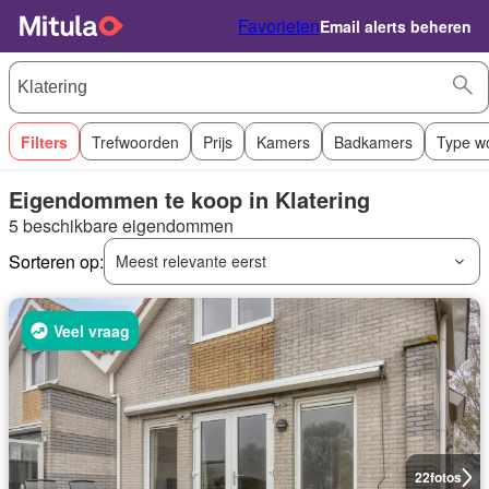
Favorieten
Email alerts beheren
Filters
Trefwoorden
Prijs
Kamers
Badkamers
Type w
Eigendommen te koop in Klatering
5 beschikbare eigendommen
Sorteren op:
Meest relevante eerst
Veel vraag
22
fotos