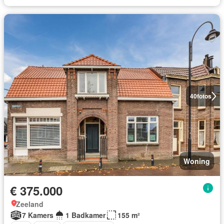
40
fotos
Woning
€ 375.000
Zeeland
7 Kamers
1 Badkamer
155 m²