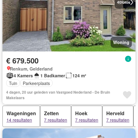
40
fotos
Woning
€ 679.500
Renkum, Gelderland
4 Kamers
1 Badkamer
124 m²
Tuin
Parkeerplaats
4 dagen, 20 uur geleden van Vastgoed Nederland - De Bruin
Makelaars
Wageningen
Zetten
Hoek
Herveld
14 resultaten
7 resultaten
7 resultaten
7 resultaten