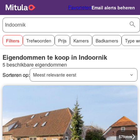
Favorieten
Email alerts beheren
Filters
Trefwoorden
Prijs
Kamers
Badkamers
Type w
Eigendommen te koop in Indoornik
5 beschikbare eigendommen
Sorteren op:
Meest relevante eerst
57
fotos