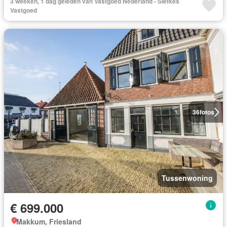
3 weeken, 1 dag geleden van Vastgoed Nederland - Siefkes
Vastgoed
36
fotos
Tussenwoning
€ 699.000
Makkum, Friesland