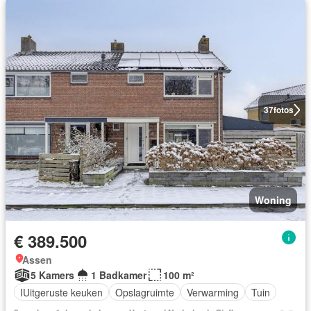
37
fotos
Woning
€ 389.500
Assen
5 Kamers
1 Badkamer
100 m²
IUitgeruste keuken
Opslagruimte
Verwarming
Tuin