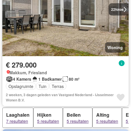
22
fotos
Woning
€ 279.000
Makkum, Friesland
4 Kamers
1 Badkamer
80 m²
Opslagruimte
Tuin
Terras
2 weeken, 3 dagen geleden van Vastgoed Nederland - IJsselmeer
Wonen B.V.
Laaghalen
Hijken
Beilen
Alting
Eu
7 resultaten
5 resultaten
5 resultaten
5 resultaten
5 