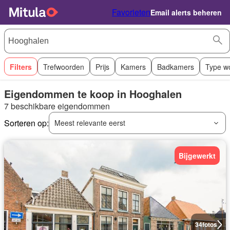
Favorieten
Email alerts beheren
Filters
Trefwoorden
Prijs
Kamers
Badkamers
Type w
Eigendommen te koop in Hooghalen
7 beschikbare eigendommen
Sorteren op:
Meest relevante eerst
Bijgewerkt
34
fotos