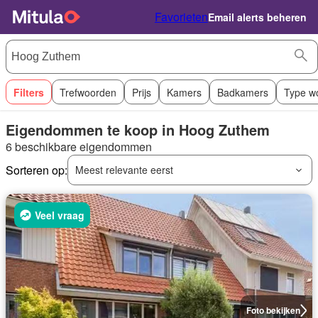
Favorieten
Email alerts beheren
Filters
Trefwoorden
Prijs
Kamers
Badkamers
Type w
Eigendommen te koop in Hoog Zuthem
6 beschikbare eigendommen
Sorteren op:
Meest relevante eerst
Veel vraag
Foto bekijken