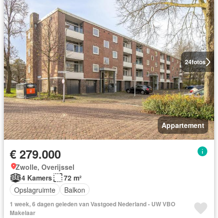
24
fotos
Appartement
€ 279.000
Zwolle, Overijssel
4 Kamers
72 m²
Opslagruimte
Balkon
1 week, 6 dagen geleden van Vastgoed Nederland - UW VBO
Makelaar