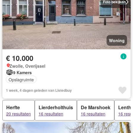
Foto bekijken
Woning
€ 10.000
Zwolle, Overijssel
9 Kamers
Opslagruimte
1 week, 4 dagen geleden van Listedbuy
Herfte
Lierderholthuis
De Marshoek
Lenth
20 resultaten
16 resultaten
16 resultaten
16 resu