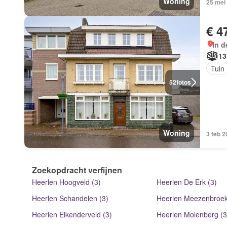
Woning
25 mei
€ 4
In d
13
Tuin
52
fotos
Woning
3 feb 
Zoekopdracht verfijnen
Heerlen Hoogveld (3)
Heerlen De Erk (3)
Heerlen Schandelen (3)
Heerlen Meezenbroek
Heerlen Eikenderveld (3)
Heerlen Molenberg (3