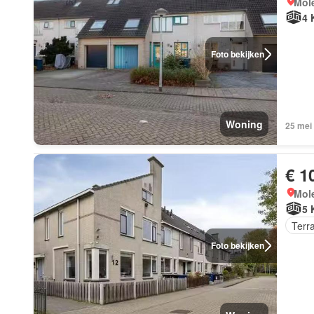
Mol
4 
Foto bekijken
Woning
25 mei
€ 1
Mol
5 
Terr
Foto bekijken