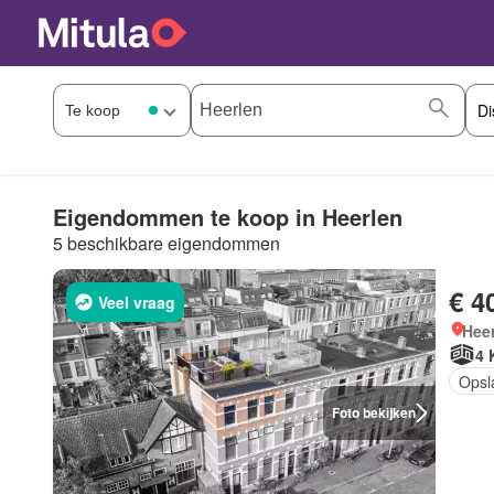
Eigendommen te koop in Heerlen
5 beschikbare eigendommen
€ 4
Veel vraag
Heer
4 
Opsl
Foto bekijken