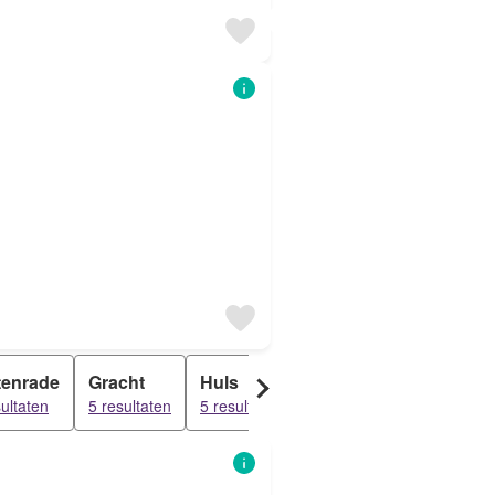
tenrade
Gracht
Huls
Molsberg
Brunss
sultaten
5 resultaten
5 resultaten
5 resultaten
4 resultat