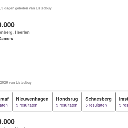
, 3 dagen geleden van Listedbuy
0.000
enberg, Heerlen
Kamers
 2026 van Listedbuy
raaf
Nieuwenhagen
Hondsrug
Schaesberg
Ims
taten
5 resultaten
5 resultaten
5 resultaten
5 re
0.000