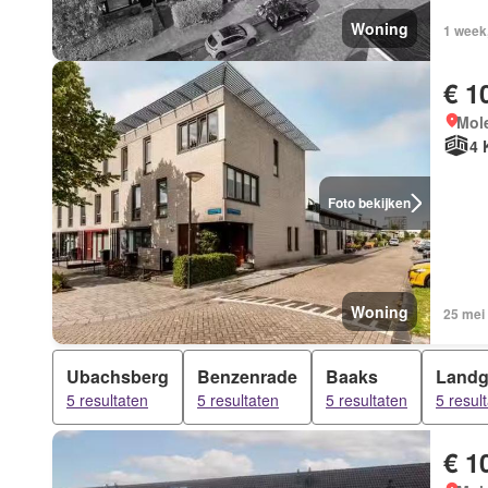
Woning
1 week
€ 1
Mol
4 
Foto bekijken
Woning
25 mei
Ubachsberg
Benzenrade
Baaks
Landg
5 resultaten
5 resultaten
5 resultaten
5 resul
€ 1