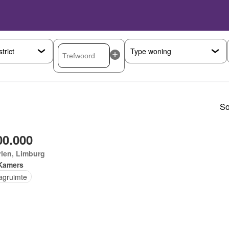
So
00.000
len, Limburg
Kamers
agruimte