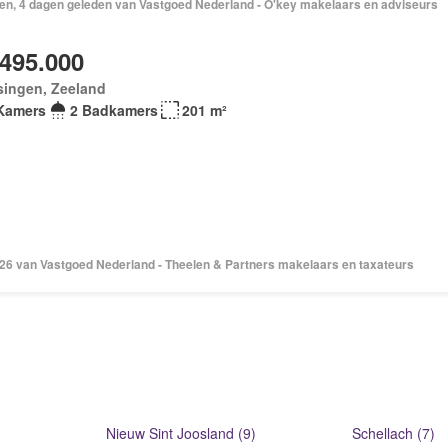
en, 4 dagen geleden van Vastgoed Nederland - O'key makelaars en adviseurs
.495.000
singen, Zeeland
Kamers
2 Badkamers
201 m²
2026 van Vastgoed Nederland - Theelen & Partners makelaars en taxateurs
Nieuw Sint Joosland (9)
Schellach (7)