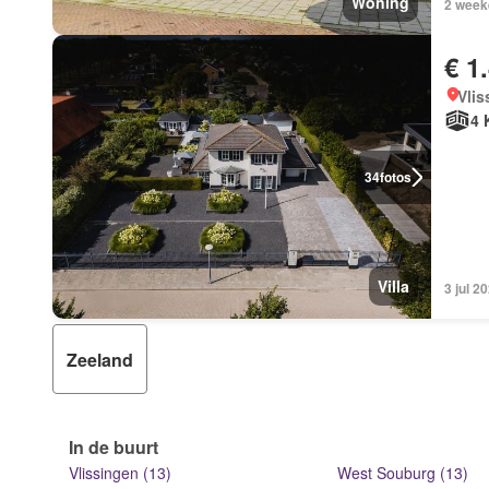
Woning
2 week
€ 1
Vlis
4 
34
fotos
Villa
3 jul 
Zeeland
In de buurt
Vlissingen (13)
West Souburg (13)