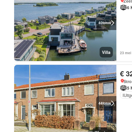
Zee
6 
40
fotos
Villa
23 mei 
€ 3
Str
5 
IUit
44
fotos