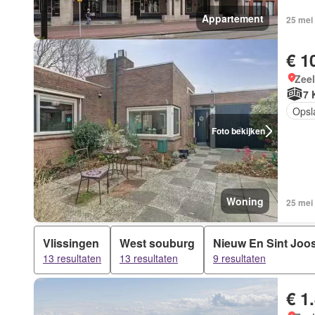
Appartement
25 mei
€ 1
Zee
7 
Opsl
Foto bekijken
Woning
25 mei
Vlissingen
West souburg
Nieuw En Sint Joo
13 resultaten
13 resultaten
9 resultaten
€ 1