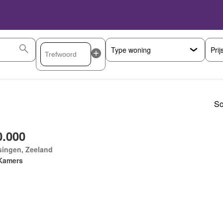
Prij
So
0.000
singen, Zeeland
Kamers