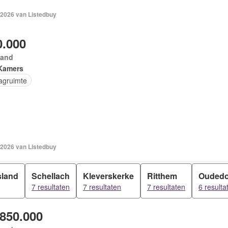
 2026 van Listedbuy
0.000
land
Kamers
agruimte
 2026 van Listedbuy
sland
Schellach
Kleverskerke
Ritthem
Oudedo
7 resultaten
7 resultaten
7 resultaten
6 resulta
.850.000