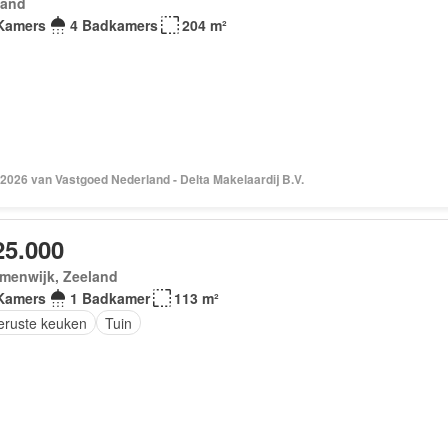
land
Kamers
4 Badkamers
204 m²
2026 van Vastgoed Nederland - Delta Makelaardij B.V.
25.000
omenwijk, Zeeland
Kamers
1 Badkamer
113 m²
geruste keuken
Tuin