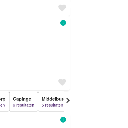
rp
Gapinge
Middelburg
Oost souburg
Butting
ten
6 resultaten
5 resultaten
5 resultaten
4 resulta