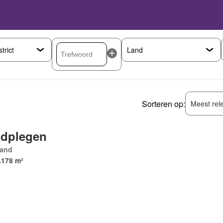
Sorteren op:
Meest rel
dplegen
land
.178 m²