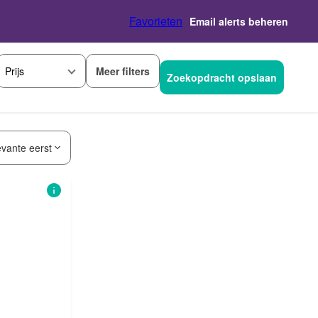
Favorieten
Email alerts beheren
Meer filters
Prijs
Zoekopdracht opslaan
evante eerst