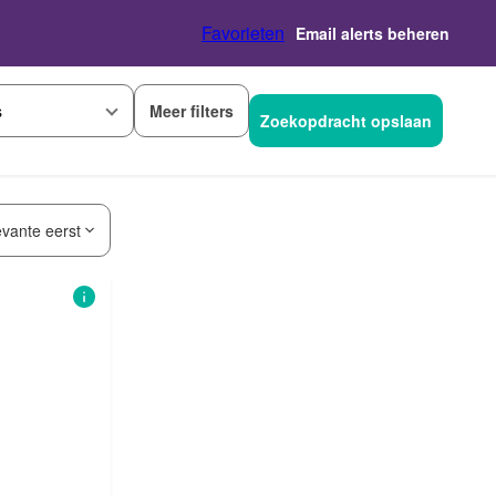
Favorieten
Email alerts beheren
Meer filters
s
Zoekopdracht opslaan
evante eerst