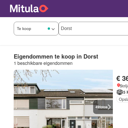
Eigendommen te koop in Dorst
1 beschikbare eigendommen
€ 3
Stri
5 
Opsl
49
fotos