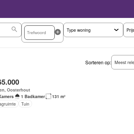
Prij
Sorteren op:
Meest rel
65.000
jen, Oosterhout
Kamers
1 Badkamer
131 m²
agruimte
Tuin