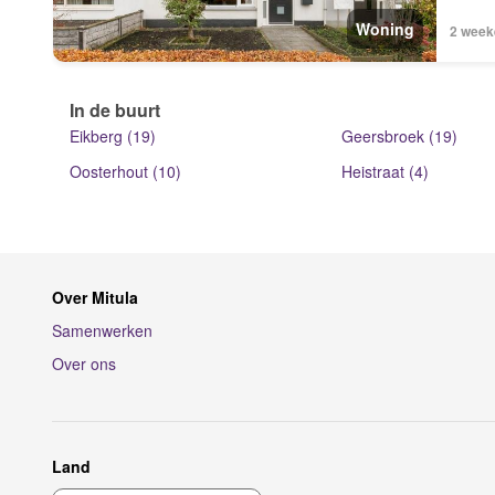
Woning
2 week
In de buurt
Eikberg (19)
Geersbroek (19)
Oosterhout (10)
Heistraat (4)
Over Mitula
Samenwerken
Over ons
Land