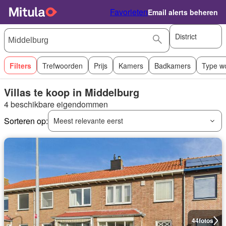
Favorieten
Email alerts beheren
District
Filters
Trefwoorden
Prijs
Kamers
Badkamers
Type w
Villas te koop in Middelburg
4 beschikbare eigendommen
Sorteren op:
Meest relevante eerst
44
fotos