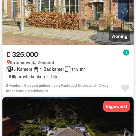
Woning
€ 325.000
Stromenwijk, Zeeland
5 Kamers
1 Badkamer
113 m²
IUitgeruste keuken
Tuin
2 weeken, 6 dagen geleden van Vastgoed Nederland - O'key
makelaars en adviseurs
Bijgewerkt