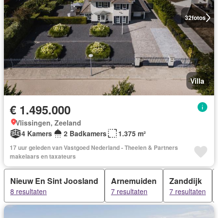
32
fotos
Villa
€ 1.495.000
Vlissingen, Zeeland
4 Kamers
2 Badkamers
1.375 m²
17 uur geleden van Vastgoed Nederland - Theelen & Partners
makelaars en taxateurs
Nieuw En Sint Joosland
Arnemuiden
Zanddijk
8 resultaten
7 resultaten
7 resultaten