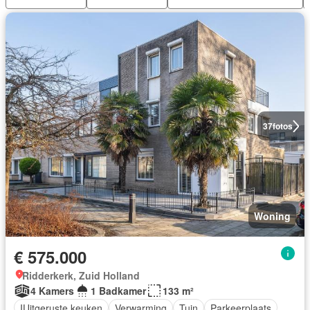
37
fotos
Woning
€ 575.000
Ridderkerk, Zuid Holland
4 Kamers
1 Badkamer
133 m²
IUitgeruste keuken
Verwarming
Tuin
Parkeerplaats