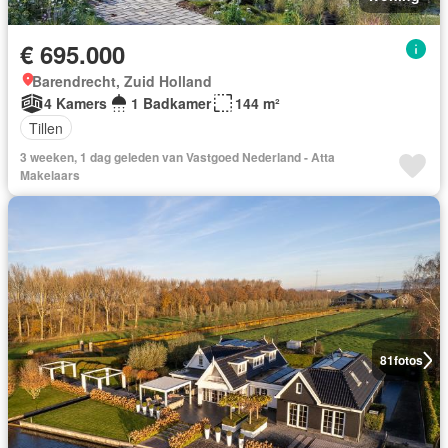
€ 695.000
Barendrecht, Zuid Holland
4 Kamers
1 Badkamer
144 m²
Tillen
3 weeken, 1 dag geleden van Vastgoed Nederland - Atta
Makelaars
81
fotos