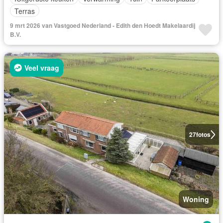
Terras
9 mrt 2026 van Vastgoed Nederland - Edith den Hoedt Makelaardij
B.V.
Veel vraag
27
fotos
Woning