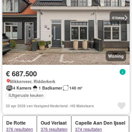
41
fotos
Woning
€ 687.500
Slikkerveer, Ridderkerk
4 Kamers
1 Badkamer
140 m²
IUitgeruste keuken
25 apr 2026 van Vastgoed Nederland - HS Makelaars
De Rotte
Oud Verlaat
Capelle Aan Den Ijssel
376 resultaten
376 resultaten
374 resultaten