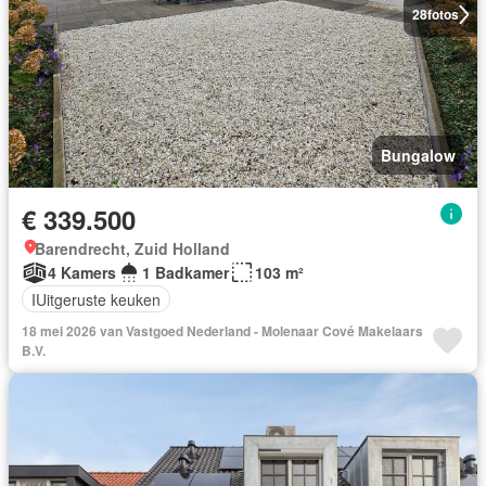
28
fotos
Bungalow
€ 339.500
Barendrecht, Zuid Holland
4 Kamers
1 Badkamer
103 m²
IUitgeruste keuken
18 mei 2026 van Vastgoed Nederland - Molenaar Cové Makelaars
B.V.