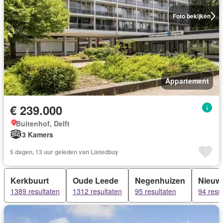
Foto bekijken
Appartement
€ 239.000
Buitenhof, Delft
3 Kamers
5 dagen, 13 uur geleden van Listedbuy
Kerkbuurt
Oude Leede
Negenhuizen
Nieuw
1389 resultaten
1312 resultaten
95 resultaten
94 resu