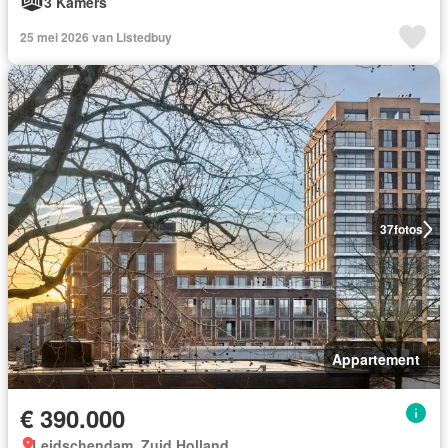
3 Kamers
25 mei 2026 van Listedbuy
37
fotos
Appartement
€ 390.000
Leidschendam, Zuid Holland