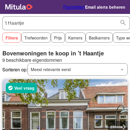
Favorieten
Email alerts beheren
Filters
Trefwoorden
Prijs
Kamers
Badkamers
Type w
Bovenwoningen te koop in 't Haantje
9 beschikbare eigendommen
Sorteren op:
Meest relevante eerst
Veel vraag
25
fotos