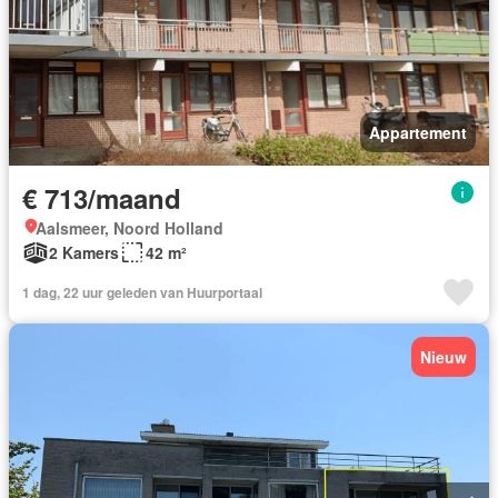
Appartement
€ 713/maand
Aalsmeer, Noord Holland
2 Kamers
42 m²
1 dag, 22 uur geleden van Huurportaal
Nieuw