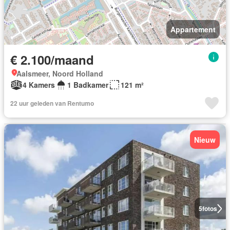
Appartement
€ 2.100/maand
Aalsmeer, Noord Holland
4 Kamers
1 Badkamer
121 m²
22 uur geleden van Rentumo
Nieuw
5
fotos