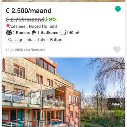
€ 2.500/maand
€ 2.750/maand
9%
Aalsmeer, Noord Holland
4 Kamers
1 Badkamer
140 m²
Opslagruimte
Tuin
Balkon
10 jul 2026 van Rentumo
5
fotos