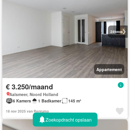
24
fotos
Appartement
€ 3.250/maand
Aalsmeer, Noord Holland
6 Kamers
1 Badkamer
145 m²
18 nov 2025 van Rentumo
Zoekopdracht opslaan