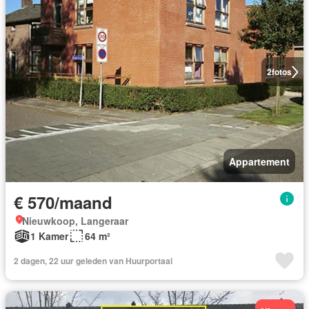
2
fotos
Appartement
€ 570/maand
Nieuwkoop, Langeraar
1 Kamer
64 m²
2 dagen, 22 uur geleden van Huurportaal