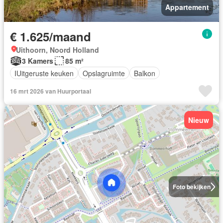
Appartement
€ 1.625/maand
Uithoorn, Noord Holland
3 Kamers
85 m²
IUitgeruste keuken
Opslagruimte
Balkon
16 mrt 2026 van Huurportaal
Nieuw
Foto bekijken