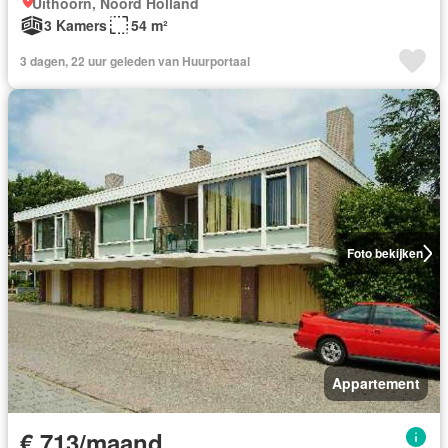
Uithoorn, Noord Holland
3 Kamers
54 m²
3 dagen, 22 uur geleden van Huurportaal
Foto bekijken
Appartement
€ 713/maand