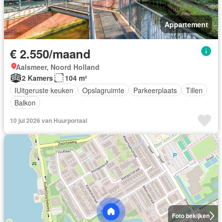
Appartement
€ 2.550/maand
Aalsmeer, Noord Holland
2 Kamers
104 m²
IUitgeruste keuken
Opslagruimte
Parkeerplaats
Tillen
Balkon
10 jul 2026 van Huurportaal
Foto bekijken