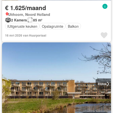
€ 1.625/maand
Uithoorn, Noord Holland
2 Kamers
85 m²
IUitgeruste keuken
Opslagruimte
Balkon
16 mrt 2026 van Huurportaal
4
fotos