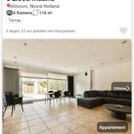
Uithoorn, Noord Holland
4 Kamers
118 m²
Terras
5 dagen, 22 uur geleden van Huurportaal
24
fotos
Appartement