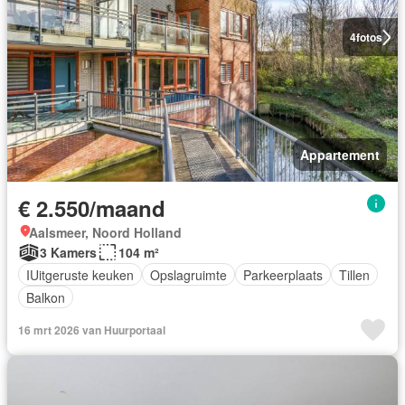
4
fotos
Appartement
€ 2.550/maand
Aalsmeer, Noord Holland
3 Kamers
104 m²
IUitgeruste keuken
Opslagruimte
Parkeerplaats
Tillen
Balkon
16 mrt 2026 van Huurportaal