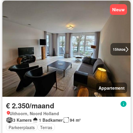
Nieuw
15
fotos
Appartement
€ 2.350/maand
Uithoorn, Noord Holland
3 Kamers
1 Badkamer
94 m²
Parkeerplaats
Terras