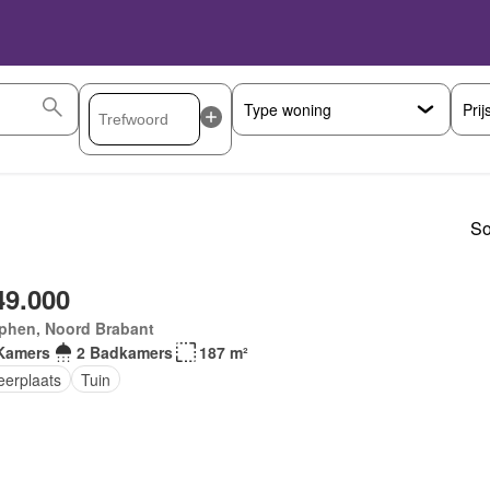
Prij
So
49.000
phen, Noord Brabant
Kamers
2 Badkamers
187 m²
eerplaats
Tuin