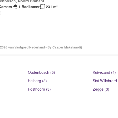
enbosch, Noord Brabant
Kamers
1 Badkamer
231 m²
 2026 van Vastgoed Nederland - By Casper Makelaardij
Oudenbosch (5)
Kuivezand (4)
Heiberg (3)
Sint Willebrord 
Posthoorn (3)
Zegge (3)