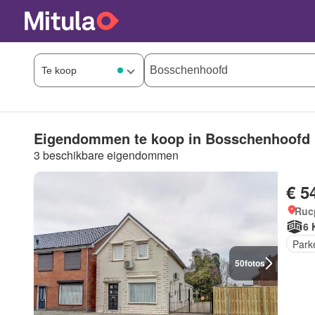
Eigendommen te koop in Bosschenhoofd
3 beschikbare eigendommen
€ 5
Ruc
6 
Park
50
fotos