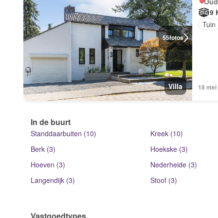
Oud
9 
Tuin
55
fotos
Villa
18 mei
In de buurt
Standdaarbuiten (10)
Kreek (10)
Berk (3)
Hoekske (3)
Hoeven (3)
Nederheide (3)
Langendijk (3)
Stoof (3)
Vastgoedtypes