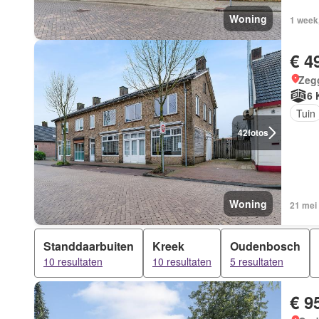
Woning
1 week
€ 4
Zeg
6 
Tuin
42
fotos
Woning
21 mei
Standdaarbuiten
Kreek
Oudenbosch
10 resultaten
10 resultaten
5 resultaten
€ 9