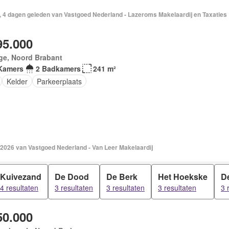
, 4 dagen geleden van Vastgoed Nederland - Lazeroms Makelaardij en Taxaties
95.000
ge, Noord Brabant
Kamers
2 Badkamers
241 m²
Kelder
Parkeerplaats
 2026 van Vastgoed Nederland - Van Leer Makelaardij
Kuivezand
De Dood
De Berk
Het Hoekske
D
4 resultaten
3 resultaten
3 resultaten
3 resultaten
3 
50.000