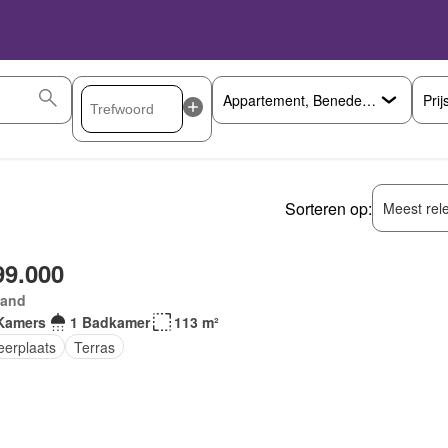
Prij
Sorteren op:
Meest rel
99.000
land
Kamers
1 Badkamer
113 m²
eerplaats
Terras