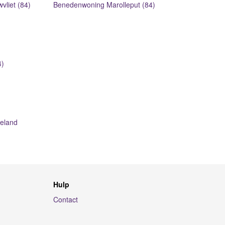
liet (84)
Benedenwoning Marolleput (84)
4)
eland
Hulp
Contact