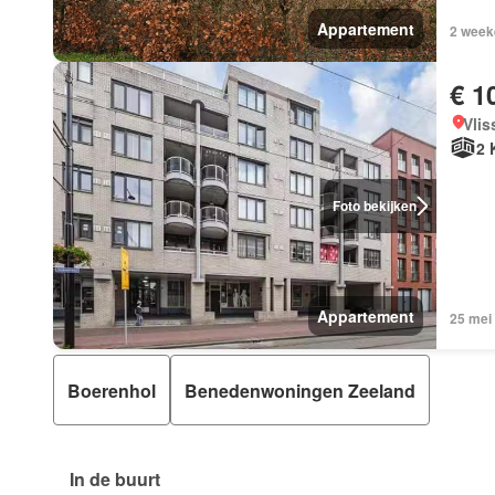
Appartement
2 weeke
€ 1
Vlis
2 
Foto bekijken
Appartement
25 mei
Boerenhol
Benedenwoningen Zeeland
In de buurt