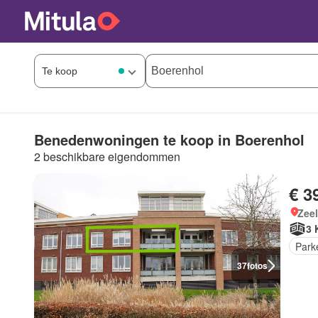
Benedenwoningen te koop in Boerenhol
2 beschikbare eigendommen
€ 3
Zee
3 
Park
37
fotos