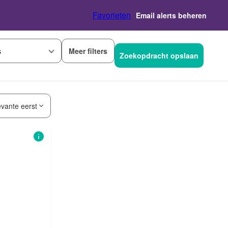
Favorieten
Email alerts beheren
Meer filters
s
Zoekopdracht opslaan
evante eerst