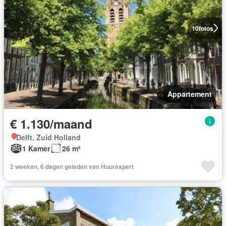
10
fotos
Appartement
€ 1.130/maand
Delft, Zuid Holland
1 Kamer
26 m²
2 weeken, 6 dagen geleden van Huurexpert