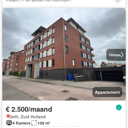
10
fotos
Appartement
€ 2.500/maand
Delft, Zuid Holland
4 Kamers
108 m²