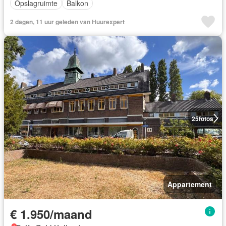
Opslagruimte
Balkon
2 dagen, 11 uur geleden van Huurexpert
25
fotos
Appartement
€ 1.950/maand