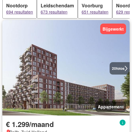
Nootdorp
Leidschendam
Voorburg
Noorde
694 resultaten
673 resultaten
651 resultaten
629 resu
Bijgewerkt
20
fotos
Appartement
€ 1.299/maand