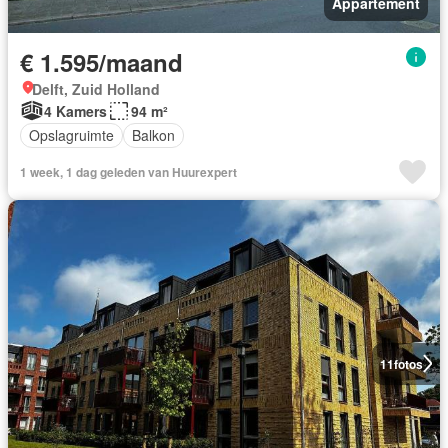
Appartement
€ 1.595/maand
Delft, Zuid Holland
4 Kamers
94 m²
Opslagruimte
Balkon
1 week, 1 dag geleden van Huurexpert
11
fotos