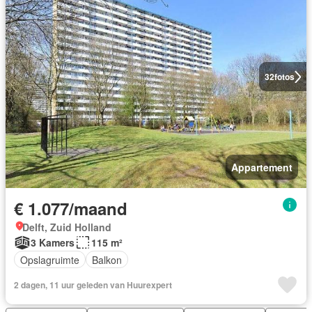
32
fotos
Appartement
€ 1.077/maand
Delft, Zuid Holland
3 Kamers
115 m²
Opslagruimte
Balkon
2 dagen, 11 uur geleden van Huurexpert