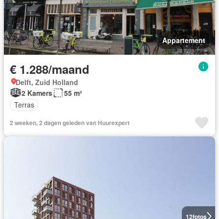
Appartement
€ 1.288/maand
Delft, Zuid Holland
2 Kamers
55 m²
Terras
2 weeken, 2 dagen geleden van Huurexpert
12
fotos