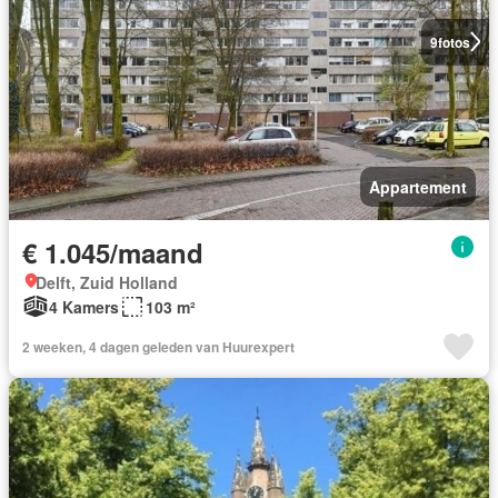
9
fotos
Appartement
€ 1.045/maand
Delft, Zuid Holland
4 Kamers
103 m²
2 weeken, 4 dagen geleden van Huurexpert