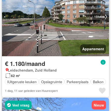
15
fotos
Appartement
€ 1.180/maand
Leidschendam, Zuid Holland
62 m²
IUitgeruste keuken
Opslagruimte
Parkeerplaats
Balkon
1 dag, 11 uur geleden van Huurexpert
Veel vraag
Nieuw