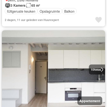
Delft, Zuid Holland
3 Kamers
65 m²
IUitgeruste keuken
Opslagruimte
Balkon
2 dagen, 11 uur geleden van Huurexpert
10
fotos
Appartement