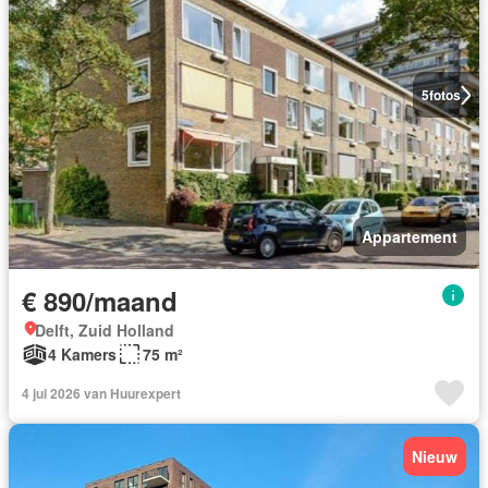
5
fotos
Appartement
€ 890/maand
Delft, Zuid Holland
4 Kamers
75 m²
4 jul 2026 van Huurexpert
Nieuw