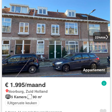
22
fotos
Appartement
€ 1.995/maand
Voorburg, Zuid Holland
5 Kamers
90 m²
IUitgeruste keuken
4 dagen, 11 uur geleden van Huurexpert