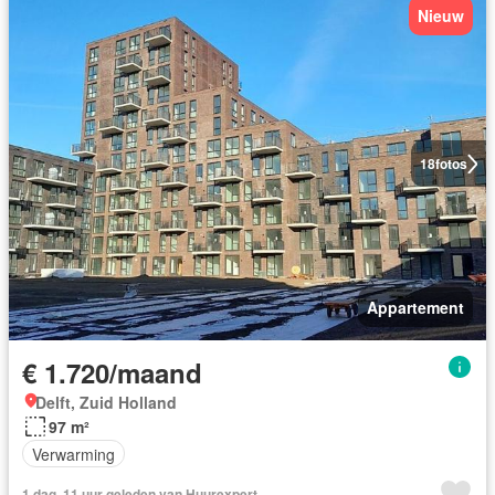
Nieuw
18
fotos
Appartement
€ 1.720/maand
Delft, Zuid Holland
97 m²
Verwarming
1 dag, 11 uur geleden van Huurexpert