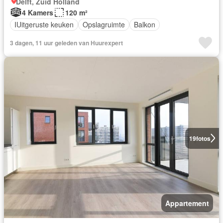
Delft, Zuid Holland
4 Kamers
120 m²
IUitgeruste keuken
Opslagruimte
Balkon
3 dagen, 11 uur geleden van Huurexpert
19
fotos
Appartement