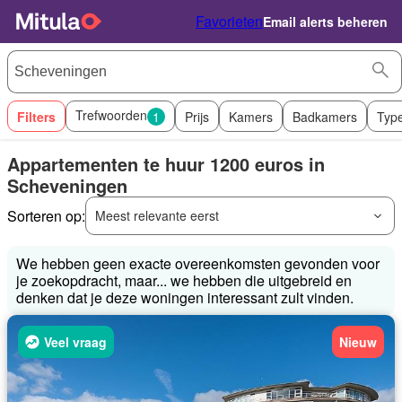
Favorieten
Email alerts beheren
Trefwoorden
Filters
1
Prijs
Kamers
Badkamers
Typ
Appartementen te huur 1200 euros in
Scheveningen
Sorteren op:
Meest relevante eerst
We hebben geen exacte overeenkomsten gevonden voor
je zoekopdracht, maar... we hebben die uitgebreid en
denken dat je deze woningen interessant zult vinden.
Veel vraag
Nieuw