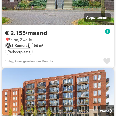
Appartement
€ 2.155/maand
Zalne, Zwolle
3 Kamers
90 m²
Parkeerplaats
1 dag, 9 uur geleden van Rentola
2
fotos