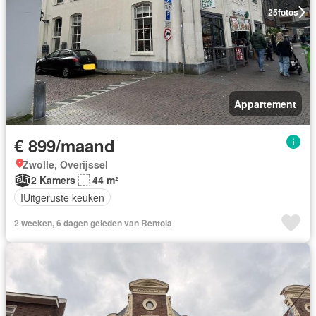
25
fotos
Appartement
€ 899/maand
Zwolle, Overijssel
2 Kamers
44 m²
IUitgeruste keuken
2 weeken, 6 dagen geleden van Rentola