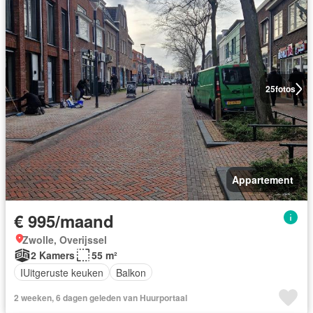
25
fotos
Appartement
€ 995/maand
Zwolle, Overijssel
2 Kamers
55 m²
IUitgeruste keuken
Balkon
2 weeken, 6 dagen geleden van Huurportaal