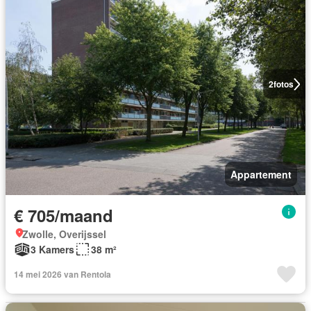
2
fotos
Appartement
€ 705/maand
Zwolle, Overijssel
3 Kamers
38 m²
14 mei 2026 van Rentola