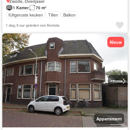
Zwolle, Overijssel
1 Kamer
70 m²
IUitgeruste keuken
Tillen
Balkon
1 dag, 9 uur geleden van Rentola
Nieuw
13
fotos
Appartement