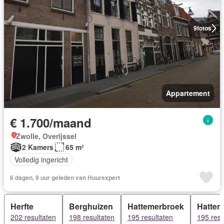
9
fotos
Appartement
€ 1.700/maand
Zwolle, Overijssel
2 Kamers
65 m²
Volledig ingericht
6 dagen, 9 uur geleden van Huurexpert
Herfte
Berghuizen
Hattemerbroek
Hattem
202 resultaten
198 resultaten
195 resultaten
195 resu