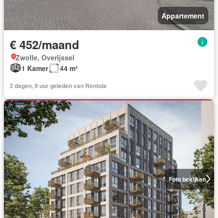
Appartement
€ 452/maand
Zwolle, Overijssel
1 Kamer
44 m²
2 dagen, 9 uur geleden van Rentola
Foto bekijken