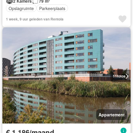
2 Kamers
79 m²
Opslagruimte
Parkeerplaats
1 week, 9 uur geleden van Rentola
11
fotos
Appartement
€ 1.186/maand