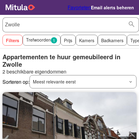
Favorieten
Email alerts beheren
Trefwoorden
Filters
1
Prijs
Kamers
Badkamers
Typ
Appartementen te huur gemeubileerd in
Zwolle
2 beschikbare eigendommen
Sorteren op:
Meest relevante eerst