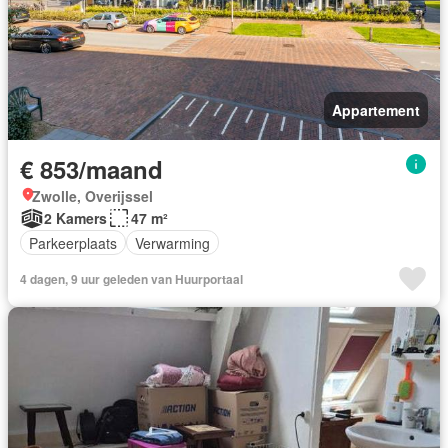
Appartement
€ 853/maand
Zwolle, Overijssel
2 Kamers
47 m²
Parkeerplaats
Verwarming
4 dagen, 9 uur geleden van Huurportaal