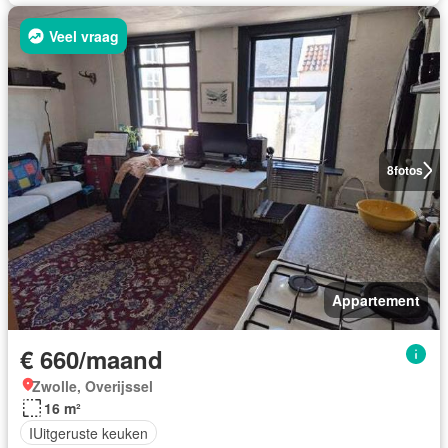
Veel vraag
8
fotos
Appartement
€ 660/maand
Zwolle, Overijssel
16 m²
IUitgeruste keuken