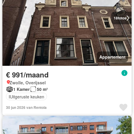
18
fotos
Appartement
€ 991/maand
Zwolle, Overijssel
1 Kamer
50 m²
IUitgeruste keuken
30 jun 2026 van Rentola