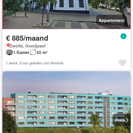
Appartement
€ 885/maand
Zwolle, Overijssel
1 Kamer
55 m²
1 week, 9 uur geleden van Rentola
4
fotos