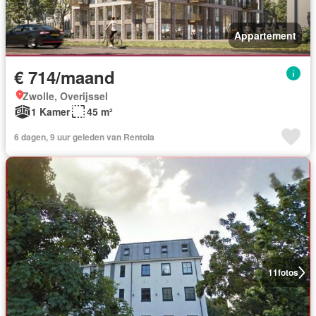
Appartement
€ 714/maand
Zwolle, Overijssel
1 Kamer
45 m²
6 dagen, 9 uur geleden van Rentola
11
fotos