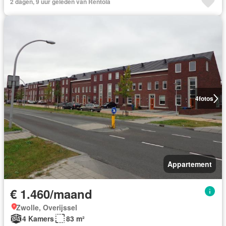
2 dagen, 9 uur geleden van Rentola
4
fotos
Appartement
€ 1.460/maand
Zwolle, Overijssel
4 Kamers
83 m²