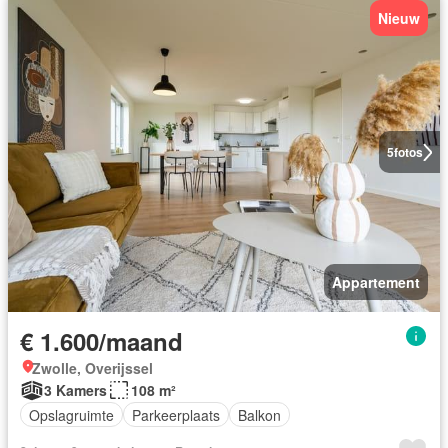
Nieuw
5
fotos
Appartement
€ 1.600/maand
Zwolle, Overijssel
3 Kamers
108 m²
Opslagruimte
Parkeerplaats
Balkon