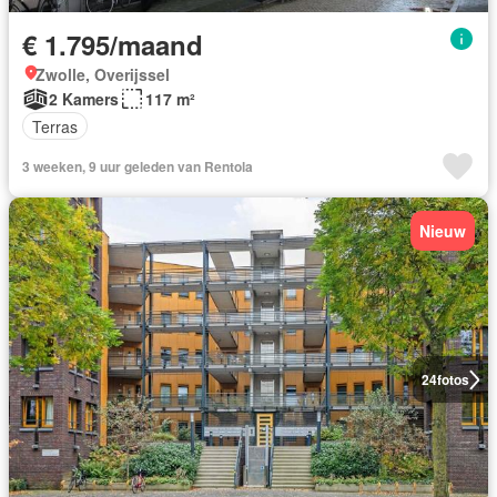
€ 1.795/maand
Zwolle, Overijssel
2 Kamers
117 m²
Terras
3 weeken, 9 uur geleden van Rentola
Nieuw
24
fotos