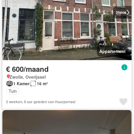
3
fotos
Appartement
€ 600/maand
Zwolle, Overijssel
1 Kamer
16 m²
Tuin
2 weeken, 9 uur geleden van Huurportaal