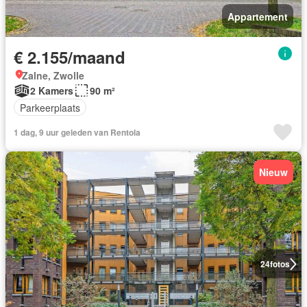
Appartement
€ 2.155/maand
Zalne, Zwolle
2 Kamers
90 m²
Parkeerplaats
1 dag, 9 uur geleden van Rentola
Nieuw
24
fotos