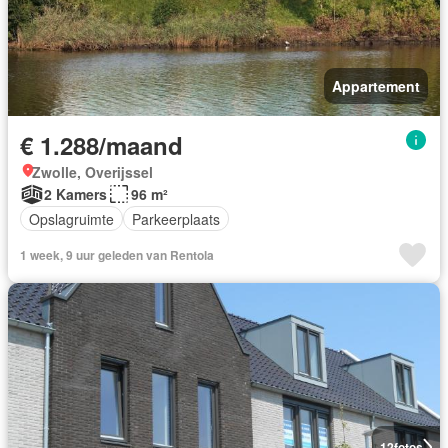
Appartement
€ 1.288/maand
Zwolle, Overijssel
2 Kamers
96 m²
Opslagruimte
Parkeerplaats
1 week, 9 uur geleden van Rentola
12
fotos