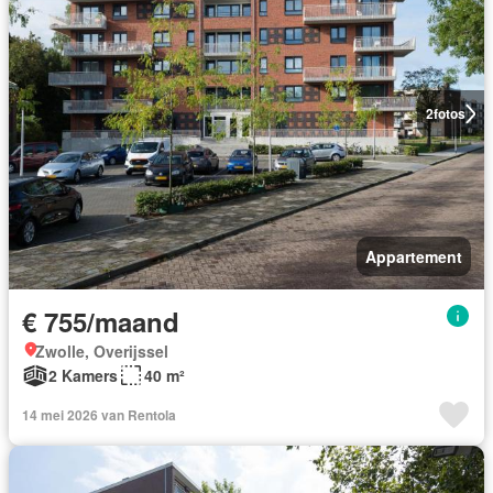
2
fotos
Appartement
€ 755/maand
Zwolle, Overijssel
2 Kamers
40 m²
14 mei 2026 van Rentola