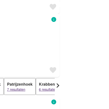
k
Patrijzenhoek
Krabbenhoek
't Jagertje
Heikan
7 resultaten
6 resultaten
6 resultaten
6 resulta