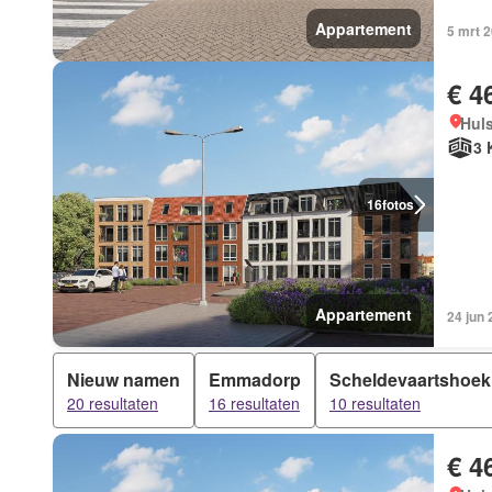
Appartement
5 mrt 
€ 4
Hul
3 
16
fotos
Appartement
24 jun
Nieuw namen
Emmadorp
Scheldevaartshoek
20 resultaten
16 resultaten
10 resultaten
€ 4