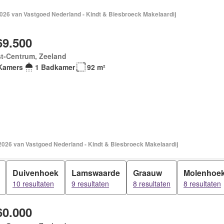
2026 van Vastgoed Nederland - Kindt & Biesbroeck Makelaardij
69.500
st-Centrum, Zeeland
Kamers
1 Badkamer
92 m²
 2026 van Vastgoed Nederland - Kindt & Biesbroeck Makelaardij
Duivenhoek
Lamswaarde
Graauw
Molenhoe
10 resultaten
9 resultaten
8 resultaten
8 resultaten
60.000