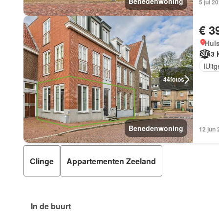
Benedenwoning
5 jul 
€ 3
Hul
3 
IUit
44
fotos
Benedenwoning
12 jun
Clinge
Appartementen Zeeland
In de buurt