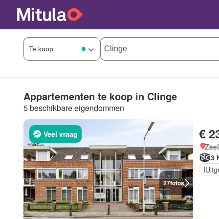
Appartementen te koop in Clinge
5 beschikbare eigendommen
€ 2
Veel vraag
Zee
3 
IUit
27
fotos