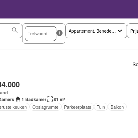
Prij
So
34.000
land
Kamers
1 Badkamer
81 m²
geruste keuken
Opslagruimte
Parkeerplaats
Tuin
Balkon