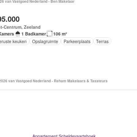
2026 van Vastgoed Nederland - Ben Makelaar
95.000
st-Centrum, Zeeland
Kamers
1 Badkamer
106 m²
geruste keuken
Opslagruimte
Parkeerplaats
Terras
 2026 van Vastgoed Nederland - Reham Makelaars & Taxateurs
Appartement Scheldevaartshoek