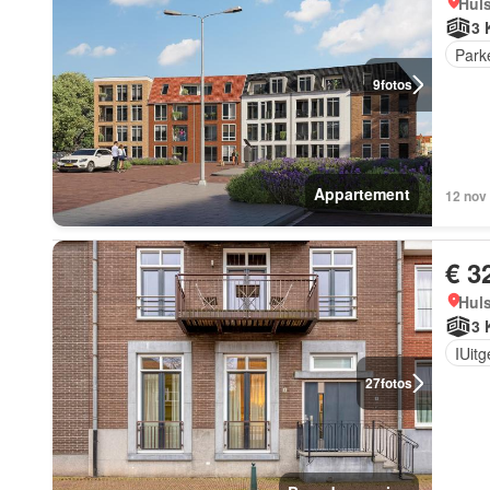
Hul
3 
Park
9
fotos
Appartement
12 nov
€ 3
Hul
3 
IUit
27
fotos