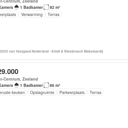
st-Centrum, Zeeland
Kamers
1 Badkamer
92 m²
eerplaats
Verwarming
Terras
 2025 van Vastgoed Nederland - Kindt & Biesbroeck Makelaardij
29.000
st-Centrum, Zeeland
Kamers
1 Badkamer
86 m²
geruste keuken
Opslagruimte
Parkeerplaats
Terras